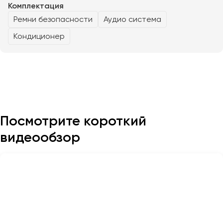
Комплектация
Ремни безопасности
Аудио система
Казань
Кондиционер
Калининград
Калуга
Кемерово
Керчь
Киров
Краснодар
Посмотрите короткий
Красноярск
Курган
видеообзор
Курск
Липецк
Луганск
Магнитогорск