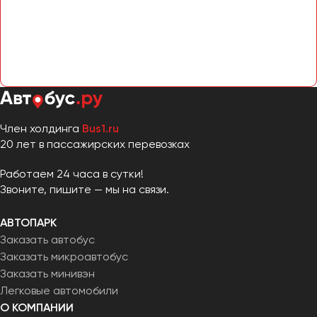
Челябинск
Череповец
Чита
Якутск
Ялта
Ярославль
Член холдинга
Bus1.ru
20 лет в пассажирских перевозках
Работаем 24 часа в сутки!
Звоните, пишите — мы на связи.
АВТОПАРК
Заказать автобус
Заказать микроавтобус
Заказать минивэн
Легковые автомобили
О КОМПАНИИ