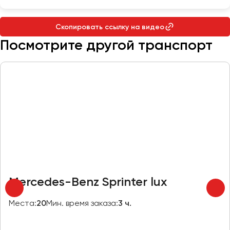
Макеевка
Махачкала
Скопировать ссылку на видео
Москва
Посмотрите другой транспорт
Мурманск
Набережные Челны
Нижний Новгород
Нижний Тагил
Новокузнецк
Новороссийск
Новосибирск
Омск
Mercedes-Benz Sprinter lux
Орёл
Оренбург
Места:
20
Мин. время заказа:
3 ч.
Пенза