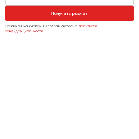
Сургут
Получить расчёт
Тверь
Тольятти
Нажимая на кнопку, вы соглашаетесь с
политикой
конфиденциальности
Томск
Тула
Тюмень
Улан-Удэ
Ульяновск
Уфа
Феодосия
Хабаровск
Чебоксары