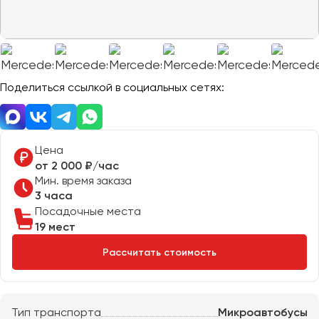
Отправить заявку
Великий Новгород
Отправить заявку
Владивосток
Нажимая на кнопку, вы соглашаетесь с
политикой
Владикавказ
конфиденциальности
Нажимая на кнопку, вы соглашаетесь с
политикой
конфиденциальности
Владимир
Волгоград
Поделиться ссылкой в социальных сетях:
Волжский
Вологда
Воронеж
Цена
от 2 000 ₽/час
Мин. время заказа
Донецк
3 часа
Посадочные места
Евпатория
19 мест
Екатеринбург
Рассчитать стоимость
Иваново
Ижевск
Тип транспорта
Микроавтобусы
Иркутск