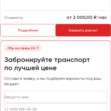
Пермь
Петрозаводск
от 2 000,00 ₽/час
Стоимость:
Псков
Подробнее
Заказать расчет
Ростов-на-Дону
Рязань
Мы на связи 24/7
Самара
Забронируйте транспорт
Санкт-Петербург
Саранск
по лучшей цене
Саратов
Севастополь
Оставьте заявку, и мы подберём варианты под ваш
бюджет
Симферополь
Смоленск
Сочи
Ставрополь