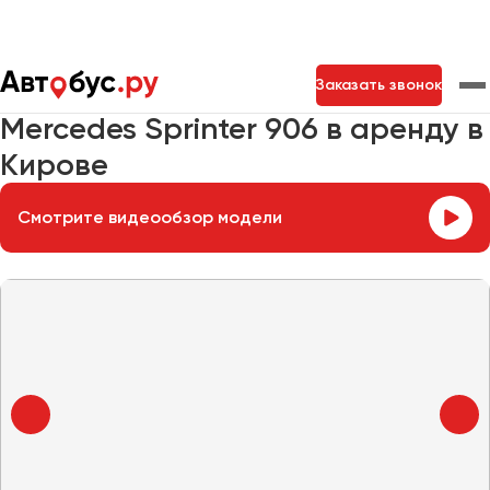
Главная
Автопарк
Заказать микроавтобус
Заказать звонок
Mercedes Sprinter 906
Mercedes Sprinter 906 в аренду в
Кирове
Москва
Санкт-Петербург
Новосибирск
Екатеринбург
Самара
Казань
Тольятти
Смотрите видеообзор модели
Архангельск
Астрахань
Барнаул
Белгород
Брянск