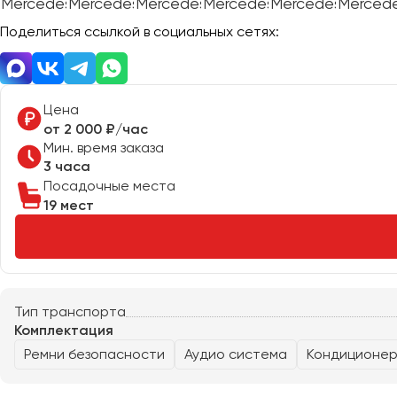
Поделиться ссылкой в социальных сетях:
Евпатория
Екатеринбург
Цена
Иваново
от 2 000 ₽/час
Ижевск
Мин. время заказа
3 часа
Иркутск
Посадочные места
19 мест
Казань
Калининград
Калуга
Кемерово
Керчь
Тип транспорта
Комплектация
Киров
Ремни безопасности
Аудио система
Кондиционе
Краснодар
Красноярск