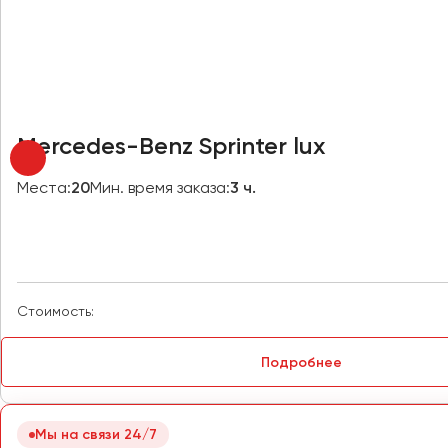
Новосибирск
Омск
Орёл
Оренбург
Mercedes-Benz Sprinter lux
Пенза
Места:
20
Мин. время заказа:
3 ч.
Пермь
Петрозаводск
Псков
Стоимость:
Ростов-на-Дону
Рязань
Подробнее
Самара
Санкт-Петербург
Мы на связи 24/7