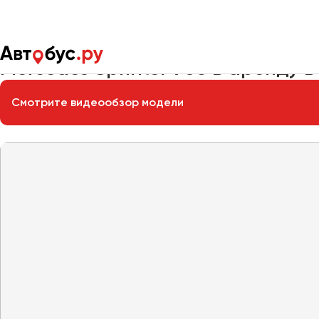
Главная
Автопарк
Заказать микроавтобус
Mercedes Spri
Mercedes Sprinter 906 в аренду 
Смотрите видеообзор модели
Москва
Санкт-Пете