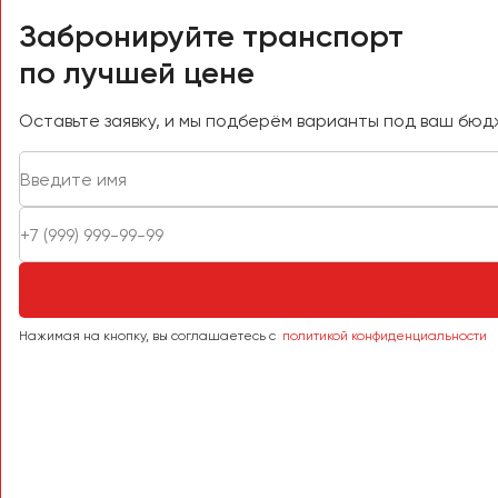
Саранск
Забронируйте транспорт
Саратов
по лучшей цене
Севастополь
Симферополь
Оставьте заявку, и мы подберём варианты под ваш бюд
Смоленск
Сочи
Ставрополь
Сургут
Тверь
Тольятти
Томск
Нажимая на кнопку, вы соглашаетесь с
политикой конфиденциальности
Тула
Тюмень
Улан-Удэ
Ульяновск