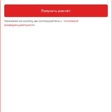
Сургут
Получить расчёт
Тверь
Тольятти
Нажимая на кнопку, вы соглашаетесь с
политикой
конфиденциальности
Томск
Тула
Тюмень
Улан-Удэ
Ульяновск
Уфа
Феодосия
Хабаровск
Чебоксары