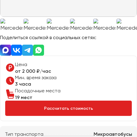
Отправить заявку
Великий Новгород
Отправить заявку
Владивосток
Нажимая на кнопку, вы соглашаетесь с
политикой
Владикавказ
конфиденциальности
Нажимая на кнопку, вы соглашаетесь с
политикой
конфиденциальности
Владимир
Волгоград
Поделиться ссылкой в социальных сетях:
Волжский
Вологда
Воронеж
Цена
от 2 000 ₽/час
Мин. время заказа
Донецк
3 часа
Посадочные места
Евпатория
19 мест
Екатеринбург
Рассчитать стоимость
Иваново
Ижевск
Тип транспорта
Микроавтобусы
Иркутск