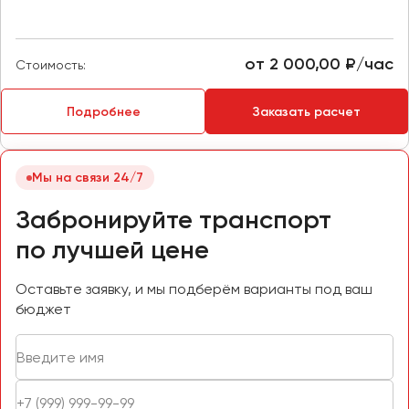
Пермь
Петрозаводск
от 2 000,00 ₽/час
Стоимость:
Псков
Подробнее
Заказать расчет
Ростов-на-Дону
Рязань
Мы на связи 24/7
Самара
Забронируйте транспорт
Санкт-Петербург
Саранск
по лучшей цене
Саратов
Севастополь
Оставьте заявку, и мы подберём варианты под ваш
бюджет
Симферополь
Смоленск
Сочи
Ставрополь