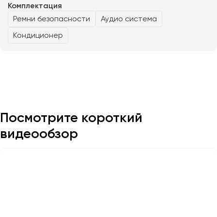
Комплектация
Ремни безопасности
Аудио система
Казань
Кондиционер
Калининград
Калуга
Кемерово
Керчь
Киров
Краснодар
Посмотрите короткий
Красноярск
Курган
видеообзор
Курск
Липецк
Луганск
Магнитогорск