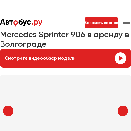
Главная
Автопарк
Заказать микроавтобус
Заказать звонок
Mercedes Sprinter 906
Mercedes Sprinter 906 в аренду в
Волгограде
Москва
Санкт-Петербург
Новосибирск
Екатеринбург
Самара
Казань
Тольятти
Смотрите видеообзор модели
Архангельск
Астрахань
Барнаул
Белгород
Брянск