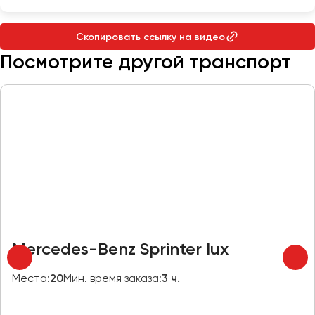
Макеевка
Махачкала
Скопировать ссылку на видео
Москва
Посмотрите другой транспорт
Мурманск
Набережные Челны
Нижний Новгород
Нижний Тагил
Новокузнецк
Новороссийск
Новосибирск
Омск
Mercedes-Benz Sprinter lux
Орёл
Оренбург
Места:
20
Мин. время заказа:
3 ч.
Пенза