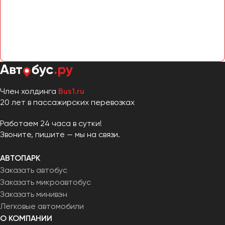
Челябинск
Череповец
Чита
Якутск
Ялта
Ярославль
Член холдинга
Bus1.ru
20 лет в пассажирских перевозках
Работаем 24 часа в сутки!
Звоните, пишите — мы на связи.
АВТОПАРК
Заказать автобус
Заказать микроавтобус
Заказать минивэн
Легковые автомобили
О КОМПАНИИ