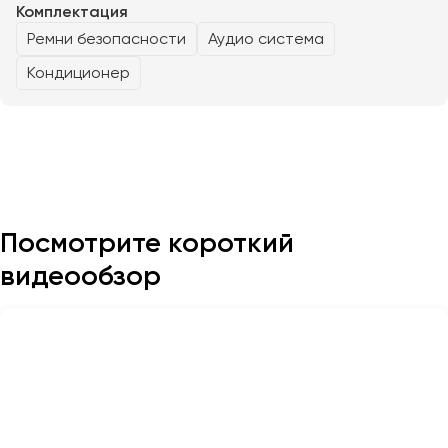
Комплектация
Ремни безопасности
Аудио система
Казань
Кондиционер
Калининград
Калуга
Кемерово
Керчь
Киров
Краснодар
Посмотрите короткий
Красноярск
Курган
видеообзор
Курск
Липецк
Луганск
Магнитогорск