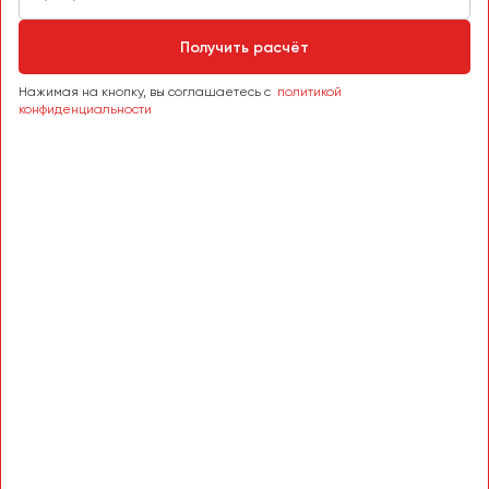
Сургут
Получить расчёт
Тверь
Тольятти
Нажимая на кнопку, вы соглашаетесь с
политикой
конфиденциальности
Томск
Тула
Тюмень
Улан-Удэ
Ульяновск
Уфа
Феодосия
Хабаровск
Чебоксары