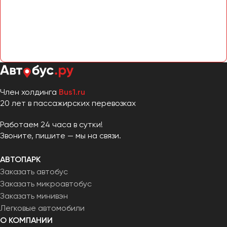
Челябинск
Череповец
Чита
Якутск
Ялта
Ярославль
Член холдинга
Bus1.ru
20 лет в пассажирских перевозках
Работаем 24 часа в сутки!
Звоните, пишите — мы на связи.
АВТОПАРК
Заказать автобус
Заказать микроавтобус
Заказать минивэн
Легковые автомобили
О КОМПАНИИ