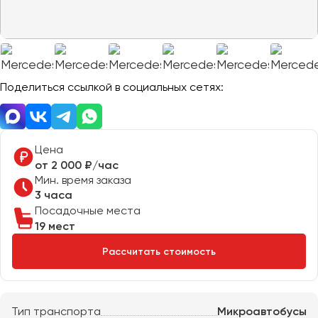
Отправить заявку
Великий Новгород
Отправить заявку
Владивосток
Нажимая на кнопку, вы соглашаетесь с
политикой
Владикавказ
конфиденциальности
Нажимая на кнопку, вы соглашаетесь с
политикой
конфиденциальности
Владимир
Волгоград
Поделиться ссылкой в социальных сетях:
Волжский
Вологда
Воронеж
Цена
от 2 000 ₽/час
Мин. время заказа
Донецк
3 часа
Посадочные места
Евпатория
19 мест
Екатеринбург
Рассчитать стоимость
Иваново
Ижевск
Тип транспорта
Микроавтобусы
Иркутск