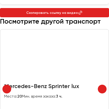
Макеевка
Махачкала
Скопировать ссылку на видео
Москва
Посмотрите другой транспорт
Мурманск
Набережные Челны
Нижний Новгород
Нижний Тагил
Новокузнецк
Новороссийск
Новосибирск
Омск
Mercedes-Benz Sprinter lux
Орёл
Оренбург
Места:
20
Мин. время заказа:
3 ч.
Пенза