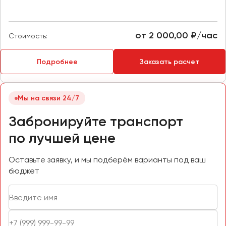
Пермь
Петрозаводск
от 2 000,00 ₽/час
Стоимость:
Псков
Подробнее
Заказать расчет
Ростов-на-Дону
Рязань
Мы на связи 24/7
Самара
Забронируйте транспорт
Санкт-Петербург
Саранск
по лучшей цене
Саратов
Севастополь
Оставьте заявку, и мы подберём варианты под ваш
бюджет
Симферополь
Смоленск
Сочи
Ставрополь