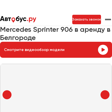
Главная
Автопарк
Заказать микроавтобус
Заказать звонок
Mercedes Sprinter 906
Mercedes Sprinter 906 в аренду в
Белгороде
Москва
Санкт-Петербург
Новосибирск
Екатеринбург
Самара
Казань
Тольятти
Смотрите видеообзор модели
Архангельск
Астрахань
Барнаул
Белгород
Брянск