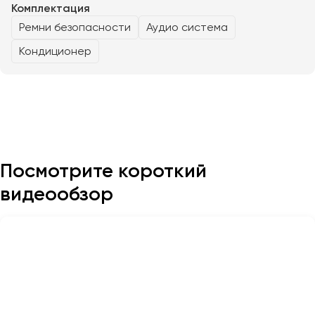
Комплектация
Ремни безопасности
Аудио система
Казань
Кондиционер
Калининград
Калуга
Кемерово
Керчь
Киров
Краснодар
Посмотрите короткий
Красноярск
Курган
видеообзор
Курск
Липецк
Луганск
Магнитогорск