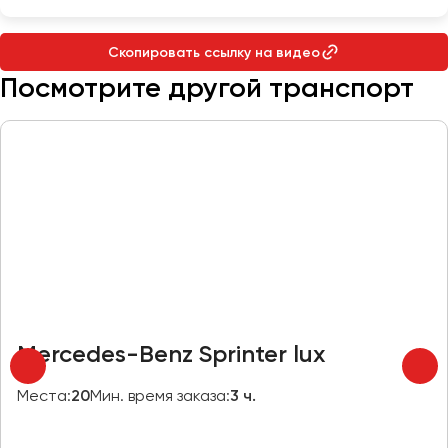
Макеевка
Махачкала
Скопировать ссылку на видео
Москва
Посмотрите другой транспорт
Мурманск
Набережные Челны
Нижний Новгород
Нижний Тагил
Новокузнецк
Новороссийск
Новосибирск
Омск
Mercedes-Benz Sprinter lux
Орёл
Оренбург
Места:
20
Мин. время заказа:
3 ч.
Пенза