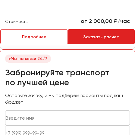
Пермь
Петрозаводск
от 2 000,00 ₽/час
Стоимость:
Псков
Подробнее
Заказать расчет
Ростов-на-Дону
Рязань
Мы на связи 24/7
Самара
Забронируйте транспорт
Санкт-Петербург
Саранск
по лучшей цене
Саратов
Севастополь
Оставьте заявку, и мы подберём варианты под ваш
бюджет
Симферополь
Смоленск
Сочи
Ставрополь