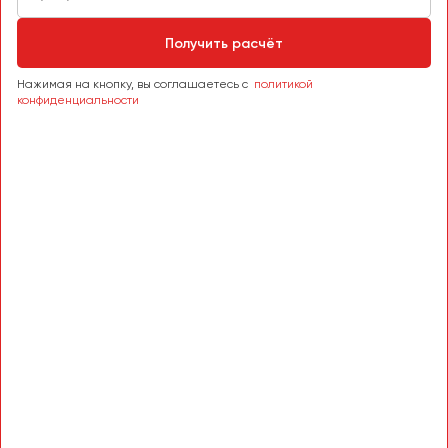
Сургут
Получить расчёт
Тверь
Тольятти
Нажимая на кнопку, вы соглашаетесь с
политикой
конфиденциальности
Томск
Тула
Тюмень
Улан-Удэ
Ульяновск
Уфа
Феодосия
Хабаровск
Чебоксары