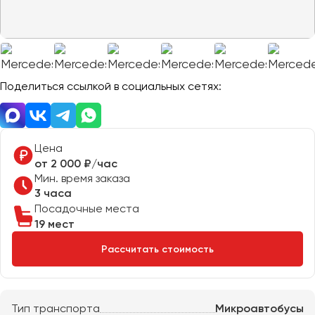
Отправить заявку
Великий Новгород
Отправить заявку
Владивосток
Нажимая на кнопку, вы соглашаетесь с
политикой
Владикавказ
конфиденциальности
Нажимая на кнопку, вы соглашаетесь с
политикой
конфиденциальности
Владимир
Волгоград
Поделиться ссылкой в социальных сетях:
Волжский
Вологда
Воронеж
Цена
от 2 000 ₽/час
Мин. время заказа
Донецк
3 часа
Посадочные места
Евпатория
19 мест
Екатеринбург
Рассчитать стоимость
Иваново
Ижевск
Тип транспорта
Микроавтобусы
Иркутск