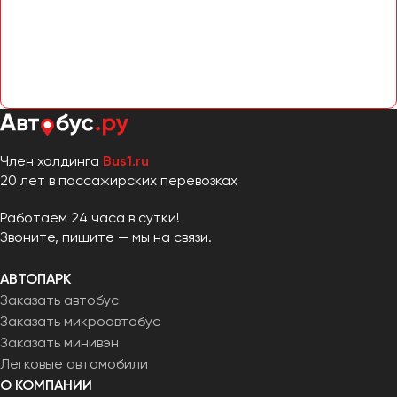
Челябинск
Череповец
Чита
Якутск
Ялта
Ярославль
Член холдинга
Bus1.ru
20 лет в пассажирских перевозках
Работаем 24 часа в сутки!
Звоните, пишите — мы на связи.
АВТОПАРК
Заказать автобус
Заказать микроавтобус
Заказать минивэн
Легковые автомобили
О КОМПАНИИ