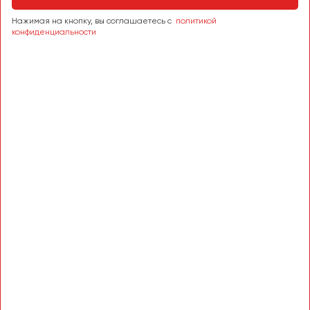
Сургут
Нажимая на кнопку, вы соглашаетесь с
политикой
конфиденциальности
Тверь
Тольятти
Томск
Тула
Тюмень
Улан-Удэ
Ульяновск
Уфа
Феодосия
Хабаровск
Чебоксары