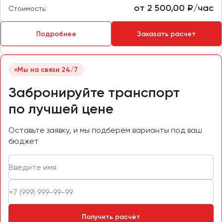
от 2 500,00 ₽/час
Стоимость:
Пермь
Петрозаводск
Подробнее
Заказать расчет
Псков
Ростов-на-Дону
Мы на связи 24/7
Рязань
Забронируйте транспорт
Самара
по лучшей цене
Санкт-Петербург
Саранск
Оставьте заявку, и мы подберём варианты под ваш
бюджет
Саратов
Севастополь
Симферополь
Смоленск
Сочи
Ставрополь
Получить расчёт