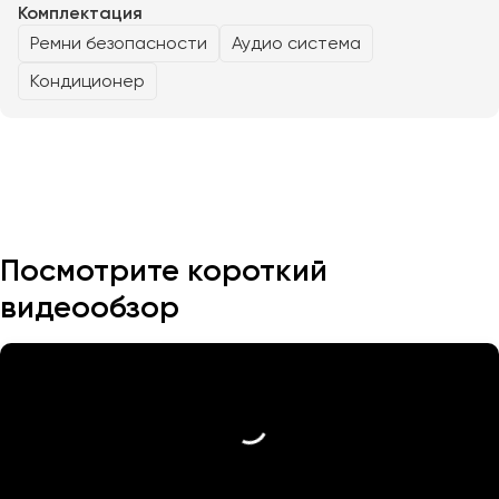
Комплектация
Ремни безопасности
Аудио система
Казань
Кондиционер
Калининград
Калуга
Кемерово
Керчь
Киров
Краснодар
Посмотрите короткий
Красноярск
Курган
видеообзор
Курск
Липецк
Луганск
Магнитогорск