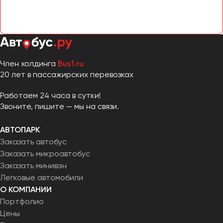
Челябинск
Череповец
Чита
Якутск
Член холдинга
Bus1.ru
20 лет в пассажирских перевозках
Ялта
Ярославль
Работаем 24 часа в сутки!
Звоните, пишите — мы на связи.
АВТОПАРК
Заказать автобус
Заказать микроавтобус
Заказать минивэн
Легковые автомобили
О КОМПАНИИ
Портфолио
Цены