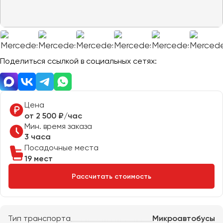
Отправить заявку
Великий Новгород
Отправить заявку
Владивосток
Нажимая на кнопку, вы соглашаетесь с
политикой
Владикавказ
конфиденциальности
Нажимая на кнопку, вы соглашаетесь с
политикой
конфиденциальности
Владимир
Волгоград
Поделиться ссылкой в социальных сетях:
Волжский
Вологда
Воронеж
Цена
от 2 500 ₽/час
Мин. время заказа
Донецк
3 часа
Посадочные места
Евпатория
19 мест
Екатеринбург
Рассчитать стоимость
Иваново
Ижевск
Тип транспорта
Микроавтобусы
Иркутск