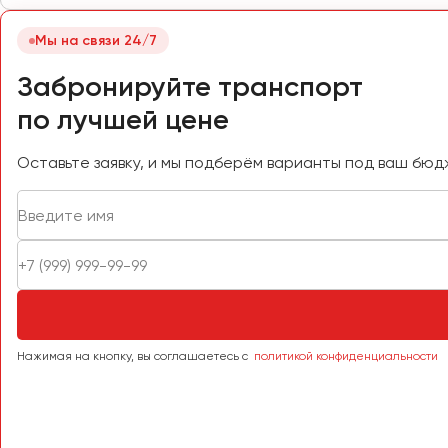
Самара
Санкт-Петербург
Мы на связи 24/7
Саранск
Забронируйте транспорт
Саратов
по лучшей цене
Севастополь
Симферополь
Оставьте заявку, и мы подберём варианты под ваш бюд
Смоленск
Сочи
Ставрополь
Сургут
Тверь
Тольятти
Томск
Нажимая на кнопку, вы соглашаетесь с
политикой конфиденциальности
Тула
Тюмень