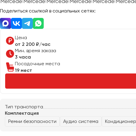
Поделиться ссылкой в социальных сетях:
Донецк
Евпатория
Цена
Екатеринбург
от 2 200 ₽/час
Мин. время заказа
3 часа
Иваново
Посадочные места
Ижевск
19 мест
Иркутск
Казань
Калининград
Калуга
Тип транспорта
Комплектация
Кемерово
Ремни безопасности
Аудио система
Кондиционе
Керчь
Киров