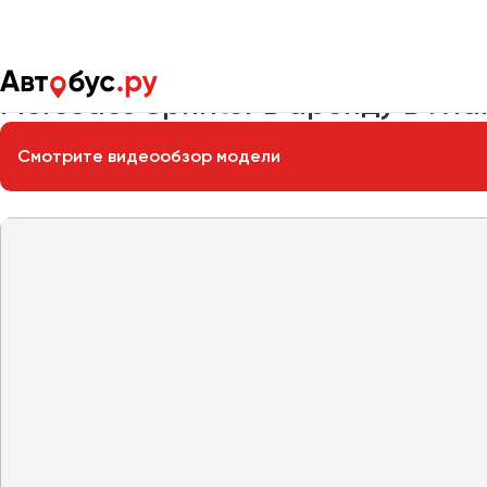
Главная
Автопарк
Заказать микроавтобус
Mercedes Spri
Mercedes Sprinter в аренду в Ул
Смотрите видеообзор модели
Москва
Санкт-Пете