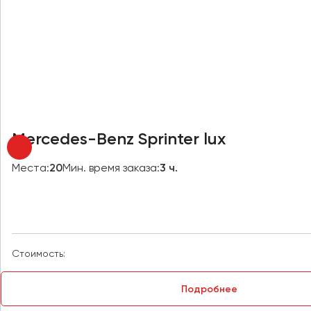
Новокузнецк
Новороссийск
Новосибирск
Омск
Орёл
Оренбург
Mercedes-Benz Sprinter lux
Пенза
Места:
20
Мин. время заказа:
3 ч.
Пермь
Петрозаводск
Псков
Стоимость:
Ростов-на-Дону
Рязань
Подробнее