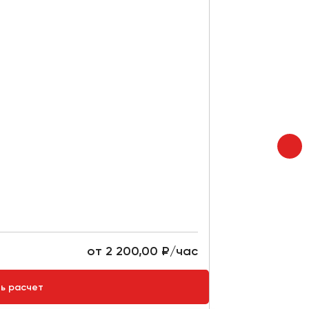
Mercedes-B
Места:
20
Мин. в
от 2 200,00 ₽/час
Стоимость:
ть расчет