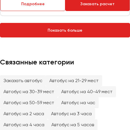
Сургут
Подробнее
Заказать расчет
Тверь
Тольятти
Показать больше
Томск
Тула
Тюмень
Связанные категории
Улан-Удэ
Ульяновск
Уфа
Заказать автобус
Автобус на 21-29 мест
Автобус на 30-39 мест
Автобус на 40-49 мест
Феодосия
Автобус на 50-59 мест
Автобус на час
Хабаровск
Автобус на 2 часа
Автобус на 3 часа
Автобус на 4 часа
Автобус на 5 часов
Чебоксары