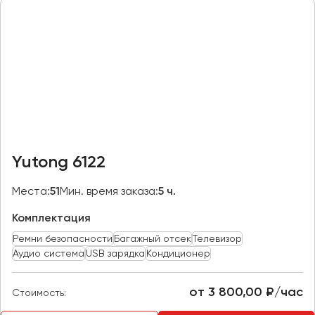
Казань
Калининград
Калуга
Кемерово
Керчь
Киров
Краснодар
Yutong 6122
Красноярск
Курган
Места:
51
Мин. время заказа:
5 ч.
Курск
Комплектация
Ремни безопасности
Багажный отсек
Телевизор
Липецк
Аудио система
USB зарядка
Кондиционер
Луганск
от 3 800,00 ₽/час
Стоимость:
Магнитогорск