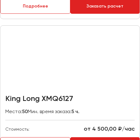
Макеевка
Подробнее
Заказать расчет
Махачкала
Москва
Мурманск
Набережные Челны
Нижний Новгород
Нижний Тагил
Новокузнецк
Новороссийск
Новосибирск
King Long XMQ6127
Омск
Места:
50
Мин. время заказа:
5 ч.
Орёл
Оренбург
от 4 500,00 ₽/час
Стоимость:
Пенза