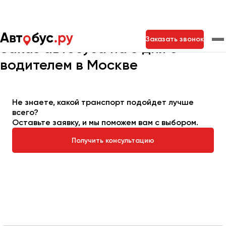
Главная
Автопарк
Заказать автобус
Автобус на 3 дня
Заказать звонок
Заказ автобуса на 3 дня с
водителем в Москве
Москва
Санкт-Петербург
Новосибирск
Екатеринбург
Самара
Казань
Тольятти
Не знаете, какой транспорт подойдет лучше
всего?
Оставьте заявку, и мы поможем вам с выбором.
Архангельск
Получить консультацию
Астрахань
Барнаул
Белгород
Брянск