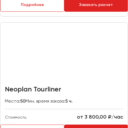
Подробнее
Заказать расчет
Пермь
Петрозаводск
Псков
Ростов-на-Дону
Рязань
Самара
Санкт-Петербург
Саранск
Саратов
Neoplan Tourliner
Севастополь
Симферополь
Места:
50
Мин. время заказа:
5 ч.
Смоленск
Сочи
от 3 800,00 ₽/час
Стоимость:
Ставрополь