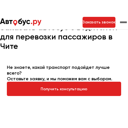
Главная
Автопарк
Заказать автобус
Заказать звонок
Заказать автобус с водителем
для перевозки пассажиров в
Москва
Санкт-Петербург
Новосибирск
Чите
Екатеринбург
Самара
Казань
Тольятти
Не знаете, какой транспорт подойдет лучше
всего?
Архангельск
Оставьте заявку, и мы поможем вам с выбором.
Астрахань
Получить консультацию
Барнаул
Белгород
Брянск