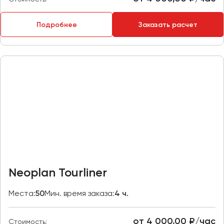
Пермь
Петрозаводск
Подробнее
Заказать расчет
Псков
Ростов-на-Дону
Рязань
Самара
Санкт-Петербург
Саранск
Саратов
Севастополь
Neoplan Tourliner
Симферополь
Смоленск
Места:
50
Мин. время заказа:
4 ч.
Сочи
Ставрополь
от 4 000,00 ₽/час
Стоимость: