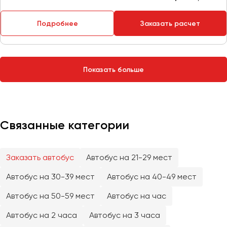
Сургут
Подробнее
Заказать расчет
Тверь
Тольятти
Томск
Показать больше
Тула
Тюмень
Улан-Удэ
Связанные категории
Ульяновск
Уфа
Заказать автобус
Автобус на 21-29 мест
Феодосия
Автобус на 30-39 мест
Автобус на 40-49 мест
Хабаровск
Автобус на 50-59 мест
Автобус на час
Автобус на 2 часа
Автобус на 3 часа
Чебоксары