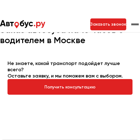
Главная
Автопарк
Заказать автобус
Автобус на 16 часов
Заказать звонок
Заказ автобуса на 16 часов с
водителем в Москве
Москва
Санкт-Петербург
Новосибирск
Екатеринбург
Самара
Казань
Тольятти
Не знаете, какой транспорт подойдет лучше
всего?
Оставьте заявку, и мы поможем вам с выбором.
Архангельск
Получить консультацию
Астрахань
Барнаул
Белгород
Брянск