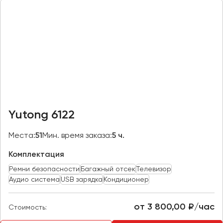
Казань
Калининград
Калуга
Кемерово
Керчь
Киров
Краснодар
Yutong 6122
Красноярск
Курган
Места:
51
Мин. время заказа:
5 ч.
Курск
Комплектация
Ремни безопасности
Багажный отсек
Телевизор
Липецк
Аудио система
USB зарядка
Кондиционер
Луганск
от 3 800,00 ₽/час
Стоимость:
Магнитогорск