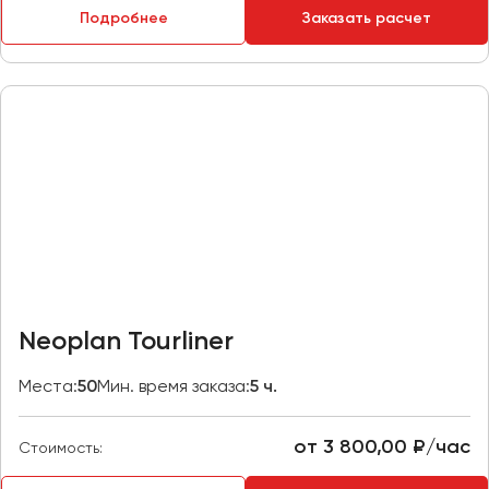
Подробнее
Заказать расчет
Пермь
Петрозаводск
Псков
Ростов-на-Дону
Рязань
Самара
Санкт-Петербург
Саранск
Саратов
Neoplan Tourliner
Севастополь
Симферополь
Места:
50
Мин. время заказа:
5 ч.
Смоленск
Сочи
от 3 800,00 ₽/час
Стоимость:
Ставрополь