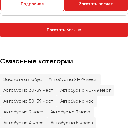
Сургут
Подробнее
Заказать расчет
Тверь
Тольятти
Показать больше
Томск
Тула
Тюмень
Связанные категории
Улан-Удэ
Ульяновск
Уфа
Заказать автобус
Автобус на 21-29 мест
Автобус на 30-39 мест
Автобус на 40-49 мест
Феодосия
Автобус на 50-59 мест
Автобус на час
Хабаровск
Автобус на 2 часа
Автобус на 3 часа
Автобус на 4 часа
Автобус на 5 часов
Чебоксары