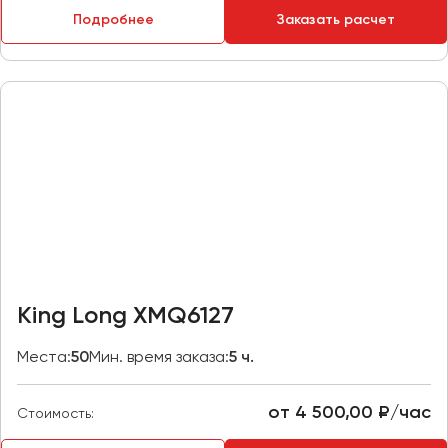
Макеевка
Подробнее
Заказать расчет
Махачкала
Москва
Мурманск
Набережные Челны
Нижний Новгород
Нижний Тагил
Новокузнецк
Новороссийск
Новосибирск
King Long XMQ6127
Омск
Места:
50
Мин. время заказа:
5 ч.
Орёл
Оренбург
от 4 500,00 ₽/час
Стоимость:
Пенза