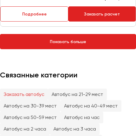
Сургут
Подробнее
Заказать расчет
Тверь
Тольятти
Томск
Показать больше
Тула
Тюмень
Улан-Удэ
Связанные категории
Ульяновск
Уфа
Заказать автобус
Автобус на 21-29 мест
Феодосия
Автобус на 30-39 мест
Автобус на 40-49 мест
Хабаровск
Автобус на 50-59 мест
Автобус на час
Автобус на 2 часа
Автобус на 3 часа
Чебоксары