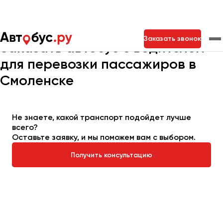
Главная
Автопарк
Заказать автобус
Заказать звонок
Заказать автобус с водителем
для перевозки пассажиров в
Москва
Санкт-Петербург
Новосибирск
Смоленске
Екатеринбург
Самара
Казань
Тольятти
Не знаете, какой транспорт подойдет лучше
всего?
Архангельск
Оставьте заявку, и мы поможем вам с выбором.
Астрахань
Получить консультацию
Барнаул
Белгород
Брянск