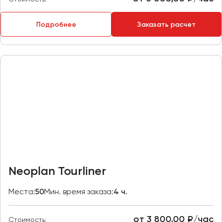
Пермь
Петрозаводск
Подробнее
Заказать расчет
Псков
Ростов-на-Дону
Рязань
Самара
Санкт-Петербург
Саранск
Саратов
Севастополь
Neoplan Tourliner
Симферополь
Смоленск
Места:
50
Мин. время заказа:
4 ч.
Сочи
Ставрополь
от 3 800,00 ₽/час
Стоимость: