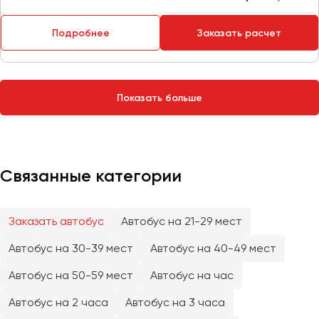
Сургут
Подробнее
Заказать расчет
Тверь
Тольятти
Томск
Показать больше
Тула
Тюмень
Улан-Удэ
Связанные категории
Ульяновск
Уфа
Заказать автобус
Автобус на 21-29 мест
Феодосия
Автобус на 30-39 мест
Автобус на 40-49 мест
Хабаровск
Автобус на 50-59 мест
Автобус на час
Автобус на 2 часа
Автобус на 3 часа
Чебоксары