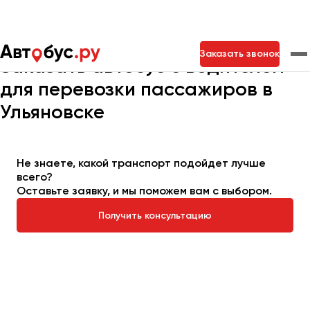
Главная
Автопарк
Заказать автобус
Заказать звонок
Заказать автобус с водителем
для перевозки пассажиров в
Москва
Санкт-Петербург
Новосибирск
Ульяновске
Екатеринбург
Самара
Казань
Тольятти
Не знаете, какой транспорт подойдет лучше
всего?
Архангельск
Оставьте заявку, и мы поможем вам с выбором.
Астрахань
Получить консультацию
Барнаул
Белгород
Брянск