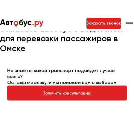
Главная
Автопарк
Заказать автобус
Заказать звонок
Заказать автобус с водителем
для перевозки пассажиров в
Москва
Санкт-Петербург
Новосибирск
Омске
Екатеринбург
Самара
Казань
Тольятти
Не знаете, какой транспорт подойдет лучше
всего?
Архангельск
Оставьте заявку, и мы поможем вам с выбором.
Астрахань
Получить консультацию
Барнаул
Белгород
Брянск