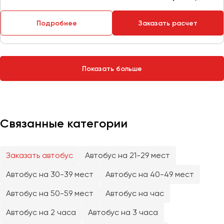
Сургут
Подробнее
Заказать расчет
Тверь
Тольятти
Томск
Показать больше
Тула
Тюмень
Улан-Удэ
Связанные категории
Ульяновск
Уфа
Заказать автобус
Автобус на 21-29 мест
Феодосия
Автобус на 30-39 мест
Автобус на 40-49 мест
Хабаровск
Автобус на 50-59 мест
Автобус на час
Автобус на 2 часа
Автобус на 3 часа
Чебоксары