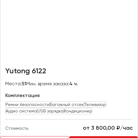
Казань
Калининград
Калуга
Кемерово
Керчь
Киров
Краснодар
Yutong 6122
Красноярск
Курган
Места:
51
Мин. время заказа:
4 ч.
Курск
Комплектация
Ремни безопасности
Багажный отсек
Телевизор
Липецк
Аудио система
USB зарядка
Кондиционер
Луганск
от 3 800,00 ₽/час
Стоимость:
Магнитогорск