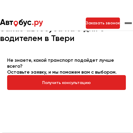
Главная
Автопарк
Заказать автобус
Автобус на 3 дня
Заказать звонок
Заказ автобуса на 3 дня с
водителем в Твери
Москва
Санкт-Петербург
Новосибирск
Екатеринбург
Самара
Казань
Тольятти
Не знаете, какой транспорт подойдет лучше
всего?
Оставьте заявку, и мы поможем вам с выбором.
Архангельск
Получить консультацию
Астрахань
Барнаул
Белгород
Брянск