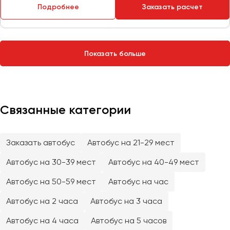
Сургут
Подробнее
Заказать расчет
Тверь
Тольятти
Показать больше
Томск
Тула
Тюмень
Связанные категории
Улан-Удэ
Ульяновск
Уфа
Заказать автобус
Автобус на 21-29 мест
Автобус на 30-39 мест
Автобус на 40-49 мест
Феодосия
Автобус на 50-59 мест
Автобус на час
Хабаровск
Автобус на 2 часа
Автобус на 3 часа
Автобус на 4 часа
Автобус на 5 часов
Чебоксары