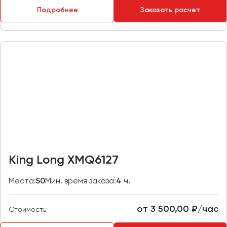
Макеевка
Подробнее
Заказать расчет
Махачкала
Москва
Мурманск
Набережные Челны
Нижний Новгород
Нижний Тагил
Новокузнецк
Новороссийск
Новосибирск
King Long XMQ6127
Омск
Места:
50
Мин. время заказа:
4 ч.
Орёл
Оренбург
от 3 500,00 ₽/час
Стоимость:
Пенза