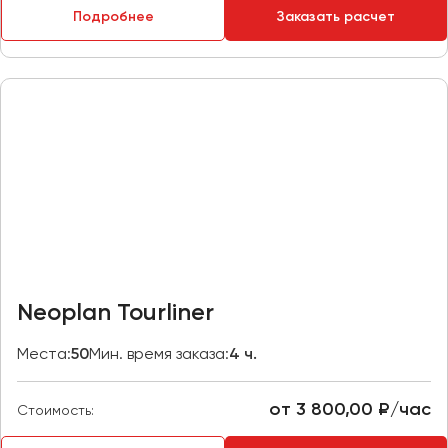
Подробнее
Заказать расчет
Пермь
Петрозаводск
Псков
Ростов-на-Дону
Рязань
Самара
Санкт-Петербург
Саранск
Саратов
Neoplan Tourliner
Севастополь
Симферополь
Места:
50
Мин. время заказа:
4 ч.
Смоленск
Сочи
от 3 800,00 ₽/час
Стоимость:
Ставрополь