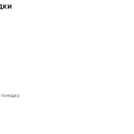
дки
поездку.