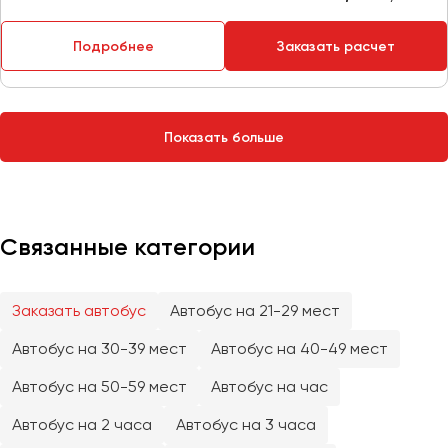
Сургут
Подробнее
Заказать расчет
Тверь
Тольятти
Томск
Показать больше
Тула
Тюмень
Улан-Удэ
Связанные категории
Ульяновск
Уфа
Заказать автобус
Автобус на 21-29 мест
Феодосия
Автобус на 30-39 мест
Автобус на 40-49 мест
Хабаровск
Автобус на 50-59 мест
Автобус на час
Автобус на 2 часа
Автобус на 3 часа
Чебоксары