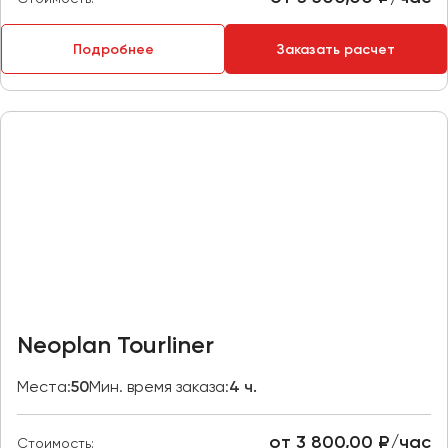
Пермь
Петрозаводск
Подробнее
Заказать расчет
Псков
Ростов-на-Дону
Рязань
Самара
Санкт-Петербург
Саранск
Саратов
Севастополь
Neoplan Tourliner
Симферополь
Смоленск
Места:
50
Мин. время заказа:
4 ч.
Сочи
Ставрополь
от 3 800,00 ₽/час
Стоимость: