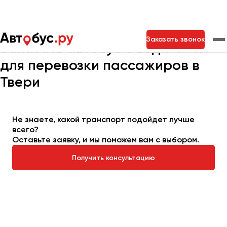
Главная
Автопарк
Заказать автобус
Заказать звонок
Заказать автобус с водителем
для перевозки пассажиров в
Москва
Санкт-Петербург
Новосибирск
Твери
Екатеринбург
Самара
Казань
Тольятти
Не знаете, какой транспорт подойдет лучше
всего?
Архангельск
Оставьте заявку, и мы поможем вам с выбором.
Астрахань
Получить консультацию
Барнаул
Белгород
Брянск