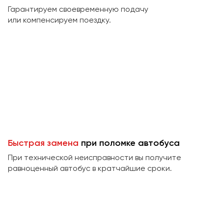
Макеевка
Гарантируем своевременную подачу
Махачкала
или компенсируем поездку.
Москва
Мурманск
Набережные Челны
Нижний Новгород
Нижний Тагил
Новокузнецк
Новороссийск
Новосибирск
Быстрая замена
при поломке автобуса
При технической неисправности вы получите
Омск
равноценный автобус в кратчайшие сроки.
Орёл
Оренбург
Пенза