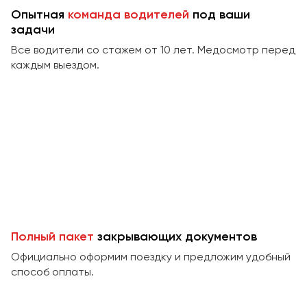
Сургут
Опытная
команда водителей
под ваши
задачи
Тверь
Все водители со стажем от 10 лет. Медосмотр перед
Тольятти
каждым выездом.
Томск
Тула
Тюмень
Улан-Удэ
Ульяновск
Уфа
Феодосия
Полный пакет
закрывающих документов
Официально оформим поездку и предложим удобный
Хабаровск
способ оплаты.
Чебоксары