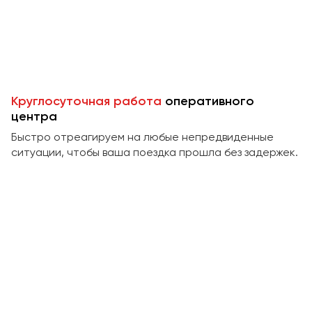
Пермь
Петрозаводск
Псков
Ростов-на-Дону
Круглосуточная работа
оперативного
Рязань
центра
Быстро отреагируем на любые непредвиденные
Самара
ситуации, чтобы ваша поездка прошла без задержек.
Санкт-Петербург
Саранск
Саратов
Севастополь
Симферополь
Смоленск
Сочи
Ставрополь