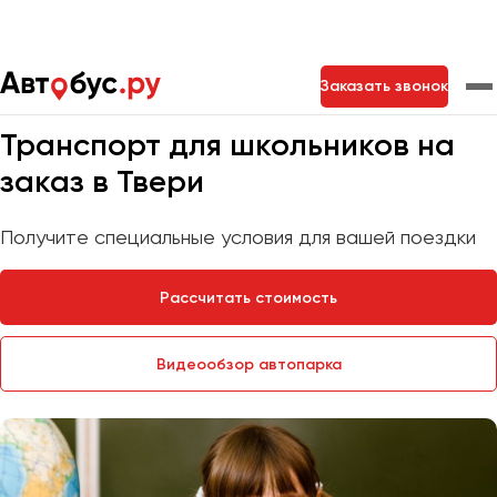
Главная
Услуги
Перевозка школьников
Заказать звонок
Мы на связи 24/7
Транспорт для школьников на
Москва
Санкт-Петербург
Новосибирск
заказ в Твери
Екатеринбург
Самара
Казань
Тольятти
Получите специальные условия для вашей поездки
Рассчитать стоимость
Архангельск
Астрахань
Видеообзор автопарка
Барнаул
Белгород
Брянск