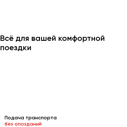
Казань
Калининград
Калуга
Всё для вашей комфортной
Кемерово
Керчь
поездки
Киров
Краснодар
Красноярск
Курган
Курск
Липецк
Луганск
Подача транспорта
Магнитогорск
без опозданий