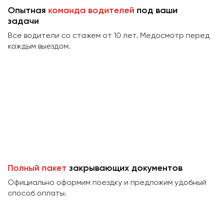
Сургут
Опытная
команда водителей
под ваши
задачи
Тверь
Все водители со стажем от 10 лет. Медосмотр перед
Тольятти
каждым выездом.
Томск
Тула
Тюмень
Улан-Удэ
Ульяновск
Уфа
Феодосия
Полный пакет
закрывающих документов
Официально оформим поездку и предложим удобный
Хабаровск
способ оплаты.
Чебоксары