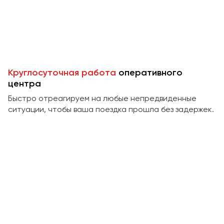
Пермь
Петрозаводск
Псков
Ростов-на-Дону
Круглосуточная работа
оперативного
Рязань
центра
Быстро отреагируем на любые непредвиденные
Самара
ситуации, чтобы ваша поездка прошла без задержек.
Санкт-Петербург
Саранск
Саратов
Севастополь
Симферополь
Смоленск
Сочи
Ставрополь