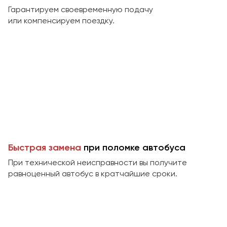
Макеевка
Гарантируем своевременную подачу
Махачкала
или компенсируем поездку.
Москва
Мурманск
Набережные Челны
Нижний Новгород
Нижний Тагил
Новокузнецк
Новороссийск
Новосибирск
Быстрая замена
при поломке автобуса
При технической неисправности вы получите
Омск
равноценный автобус в кратчайшие сроки.
Орёл
Оренбург
Пенза