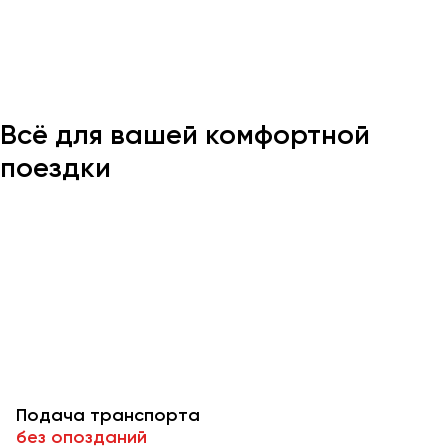
Казань
Калининград
Калуга
Всё для вашей комфортной
Кемерово
Керчь
поездки
Киров
Краснодар
Красноярск
Курган
Курск
Липецк
Луганск
Подача транспорта
Магнитогорск
без опозданий