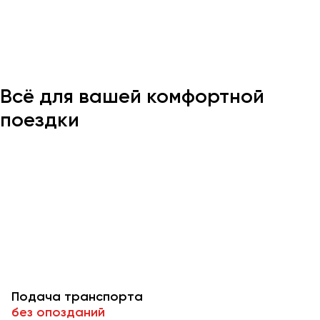
Казань
Калининград
Калуга
Всё для вашей комфортной
Кемерово
Керчь
поездки
Киров
Краснодар
Красноярск
Курган
Курск
Липецк
Луганск
Подача транспорта
Магнитогорск
без опозданий