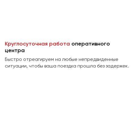
Пермь
Петрозаводск
Псков
Ростов-на-Дону
Круглосуточная работа
оперативного
Рязань
центра
Быстро отреагируем на любые непредвиденные
Самара
ситуации, чтобы ваша поездка прошла без задержек.
Санкт-Петербург
Саранск
Саратов
Севастополь
Симферополь
Смоленск
Сочи
Ставрополь