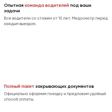
Сургут
Опытная
команда водителей
под ваши
задачи
Тверь
Все водители со стажем от 10 лет. Медосмотр перед
Тольятти
каждым выездом.
Томск
Тула
Тюмень
Улан-Удэ
Ульяновск
Уфа
Феодосия
Полный пакет
закрывающих документов
Официально оформим поездку и предложим удобный
Хабаровск
способ оплаты.
Чебоксары