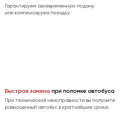
Макеевка
Гарантируем своевременную подачу
Махачкала
или компенсируем поездку.
Москва
Мурманск
Набережные Челны
Нижний Новгород
Нижний Тагил
Новокузнецк
Новороссийск
Новосибирск
Быстрая замена
при поломке автобуса
При технической неисправности вы получите
Омск
равноценный автобус в кратчайшие сроки.
Орёл
Оренбург
Пенза