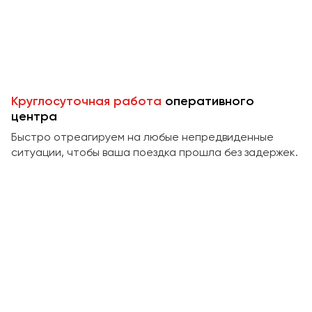
Пермь
Петрозаводск
Псков
Ростов-на-Дону
Круглосуточная работа
оперативного
Рязань
центра
Быстро отреагируем на любые непредвиденные
Самара
ситуации, чтобы ваша поездка прошла без задержек.
Санкт-Петербург
Саранск
Саратов
Севастополь
Симферополь
Смоленск
Сочи
Ставрополь