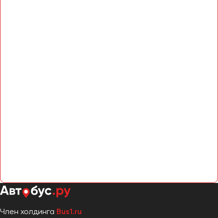
Член холдинга
Bus1.ru