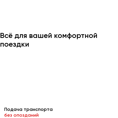
Казань
Калининград
Калуга
Всё для вашей комфортной
Кемерово
Керчь
поездки
Киров
Краснодар
Красноярск
Курган
Курск
Липецк
Луганск
Подача транспорта
Магнитогорск
без опозданий