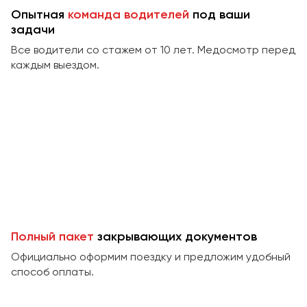
Сургут
Опытная
команда водителей
под ваши
задачи
Тверь
Все водители со стажем от 10 лет. Медосмотр перед
Тольятти
каждым выездом.
Томск
Тула
Тюмень
Улан-Удэ
Ульяновск
Уфа
Феодосия
Полный пакет
закрывающих документов
Официально оформим поездку и предложим удобный
Хабаровск
способ оплаты.
Чебоксары