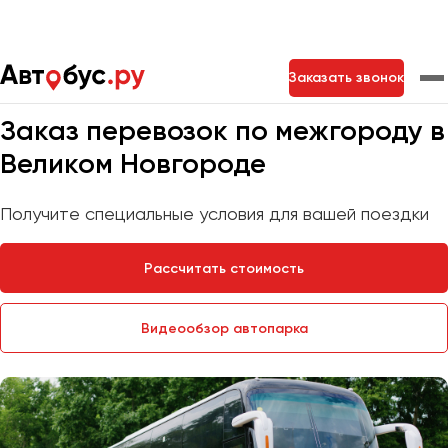
Главная
Услуги
Перевозки по межгороду
Заказать звонок
Мы на связи 24/7
Заказ перевозок по межгороду в
Москва
Санкт-Петербург
Новосибирск
Великом Новгороде
Екатеринбург
Самара
Казань
Тольятти
Получите специальные условия для вашей поездки
Рассчитать стоимость
Архангельск
Астрахань
Видеообзор автопарка
Барнаул
Белгород
Брянск