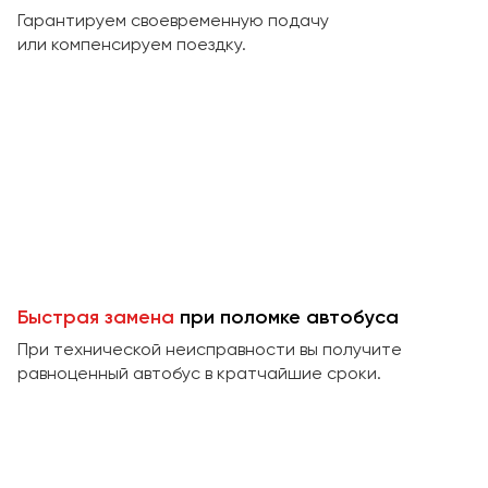
Макеевка
Гарантируем своевременную подачу
Махачкала
или компенсируем поездку.
Москва
Мурманск
Набережные Челны
Нижний Новгород
Нижний Тагил
Новокузнецк
Новороссийск
Новосибирск
Быстрая замена
при поломке автобуса
При технической неисправности вы получите
Омск
равноценный автобус в кратчайшие сроки.
Орёл
Оренбург
Пенза