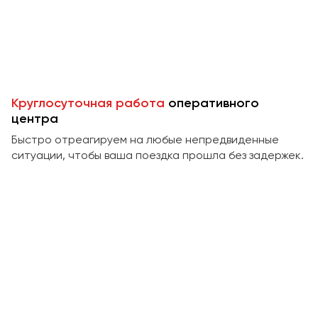
Пермь
Петрозаводск
Псков
Ростов-на-Дону
Круглосуточная работа
оперативного
Рязань
центра
Быстро отреагируем на любые непредвиденные
Самара
ситуации, чтобы ваша поездка прошла без задержек.
Санкт-Петербург
Саранск
Саратов
Севастополь
Симферополь
Смоленск
Сочи
Ставрополь