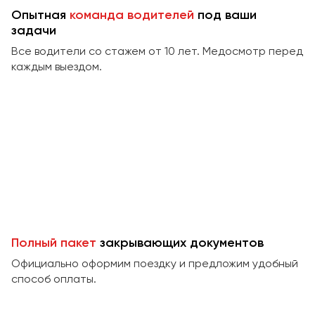
Сургут
Опытная
команда водителей
под ваши
задачи
Тверь
Все водители со стажем от 10 лет. Медосмотр перед
Тольятти
каждым выездом.
Томск
Тула
Тюмень
Улан-Удэ
Ульяновск
Уфа
Феодосия
Полный пакет
закрывающих документов
Официально оформим поездку и предложим удобный
Хабаровск
способ оплаты.
Чебоксары