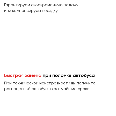
Макеевка
Гарантируем своевременную подачу
Махачкала
или компенсируем поездку.
Москва
Мурманск
Набережные Челны
Нижний Новгород
Нижний Тагил
Новокузнецк
Новороссийск
Новосибирск
Быстрая замена
при поломке автобуса
При технической неисправности вы получите
Омск
равноценный автобус в кратчайшие сроки.
Орёл
Оренбург
Пенза