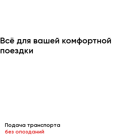
Казань
Калининград
Калуга
Всё для вашей комфортной
Кемерово
Керчь
поездки
Киров
Краснодар
Красноярск
Курган
Курск
Липецк
Луганск
Подача транспорта
Магнитогорск
без опозданий