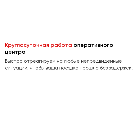
Пермь
Петрозаводск
Псков
Ростов-на-Дону
Круглосуточная работа
оперативного
Рязань
центра
Быстро отреагируем на любые непредвиденные
Самара
ситуации, чтобы ваша поездка прошла без задержек.
Санкт-Петербург
Саранск
Саратов
Севастополь
Симферополь
Смоленск
Сочи
Ставрополь