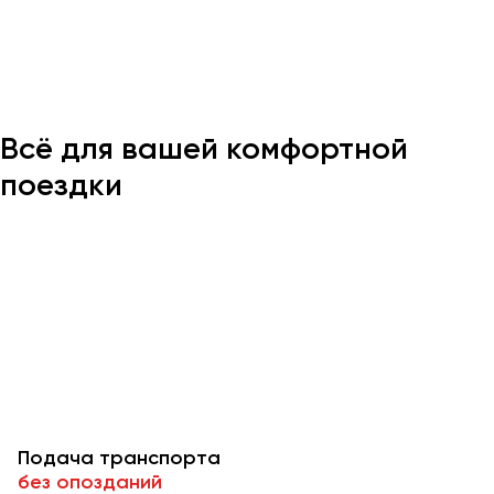
Казань
Калининград
Калуга
Всё для вашей комфортной
Кемерово
Керчь
поездки
Киров
Краснодар
Красноярск
Курган
Курск
Липецк
Луганск
Подача транспорта
Магнитогорск
без опозданий