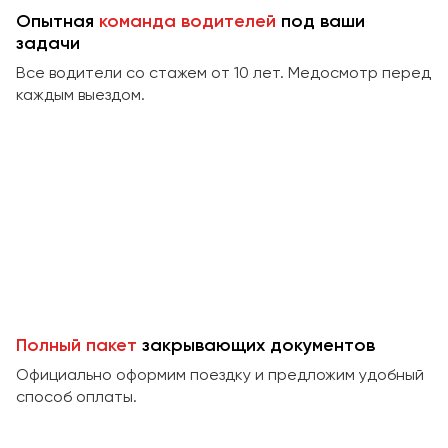
Сургут
Опытная
команда водителей
под ваши
задачи
Тверь
Все водители со стажем от 10 лет. Медосмотр перед
Тольятти
каждым выездом.
Томск
Тула
Тюмень
Улан-Удэ
Ульяновск
Уфа
Феодосия
Полный пакет
закрывающих документов
Официально оформим поездку и предложим удобный
Хабаровск
способ оплаты.
Чебоксары