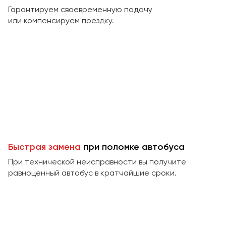
Макеевка
Гарантируем своевременную подачу
Махачкала
или компенсируем поездку.
Москва
Мурманск
Набережные Челны
Нижний Новгород
Нижний Тагил
Новокузнецк
Новороссийск
Новосибирск
Быстрая замена
при поломке автобуса
При технической неисправности вы получите
Омск
равноценный автобус в кратчайшие сроки.
Орёл
Оренбург
Пенза