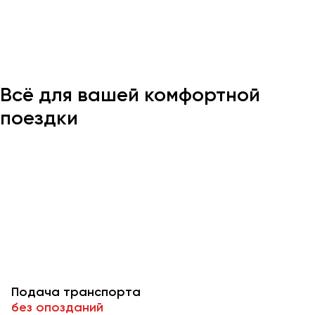
Казань
Калининград
Калуга
Всё для вашей комфортной
Кемерово
Керчь
поездки
Киров
Краснодар
Красноярск
Курган
Курск
Липецк
Луганск
Подача транспорта
Магнитогорск
без опозданий