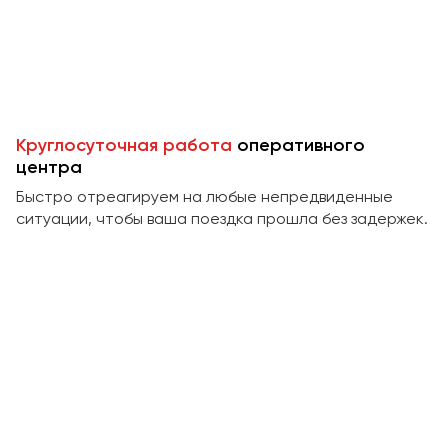
Пермь
Петрозаводск
Псков
Ростов-на-Дону
Круглосуточная работа
оперативного
Рязань
центра
Быстро отреагируем на любые непредвиденные
Самара
ситуации, чтобы ваша поездка прошла без задержек.
Санкт-Петербург
Саранск
Саратов
Севастополь
Симферополь
Смоленск
Сочи
Ставрополь