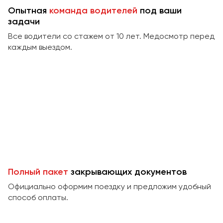
Сургут
Опытная
команда водителей
под ваши
задачи
Тверь
Все водители со стажем от 10 лет. Медосмотр перед
Тольятти
каждым выездом.
Томск
Тула
Тюмень
Улан-Удэ
Ульяновск
Уфа
Феодосия
Полный пакет
закрывающих документов
Официально оформим поездку и предложим удобный
Хабаровск
способ оплаты.
Чебоксары