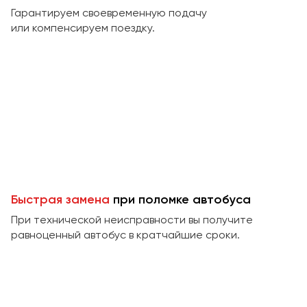
Макеевка
Гарантируем своевременную подачу
Махачкала
или компенсируем поездку.
Москва
Мурманск
Набережные Челны
Нижний Новгород
Нижний Тагил
Новокузнецк
Новороссийск
Новосибирск
Быстрая замена
при поломке автобуса
При технической неисправности вы получите
Омск
равноценный автобус в кратчайшие сроки.
Орёл
Оренбург
Пенза