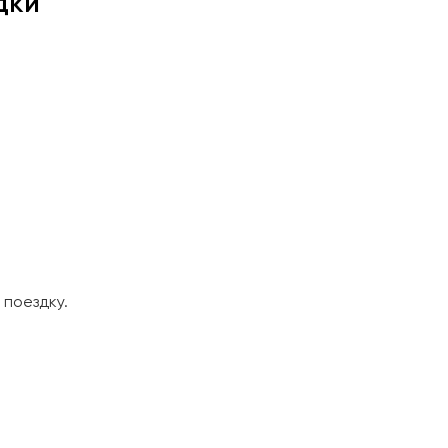
дки
поездку.