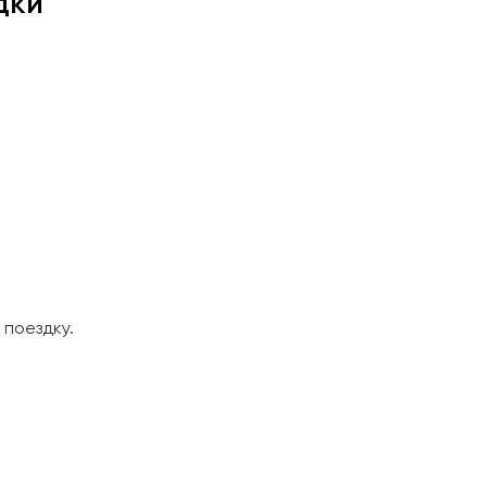
дки
поездку.