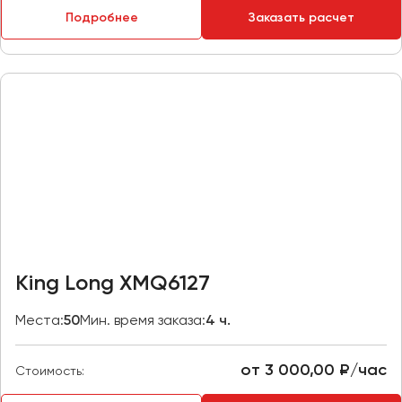
Макеевка
Подробнее
Заказать расчет
Махачкала
Москва
Мурманск
Набережные Челны
Нижний Новгород
Нижний Тагил
Новокузнецк
Новороссийск
Новосибирск
King Long XMQ6127
Омск
Места:
50
Мин. время заказа:
4 ч.
Орёл
Оренбург
от 3 000,00 ₽/час
Стоимость:
Пенза