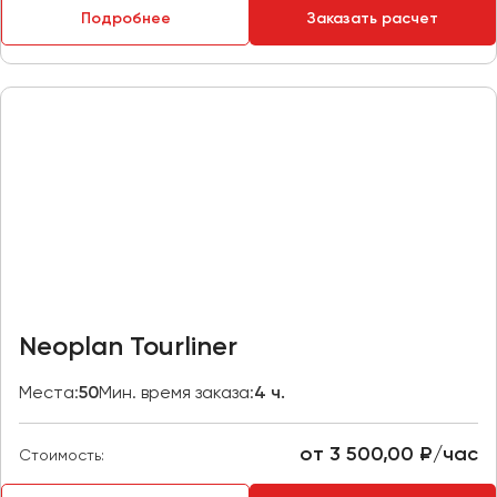
Подробнее
Заказать расчет
Пермь
Петрозаводск
Псков
Ростов-на-Дону
Рязань
Самара
Санкт-Петербург
Саранск
Саратов
Neoplan Tourliner
Севастополь
Симферополь
Места:
50
Мин. время заказа:
4 ч.
Смоленск
Сочи
от 3 500,00 ₽/час
Стоимость:
Ставрополь