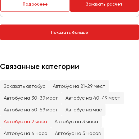
Сургут
Подробнее
Заказать расчет
Тверь
Тольятти
Показать больше
Томск
Тула
Тюмень
Связанные категории
Улан-Удэ
Ульяновск
Уфа
Заказать автобус
Автобус на 21-29 мест
Автобус на 30-39 мест
Автобус на 40-49 мест
Феодосия
Автобус на 50-59 мест
Автобус на час
Хабаровск
Автобус на 2 часа
Автобус на 3 часа
Автобус на 4 часа
Автобус на 5 часов
Чебоксары