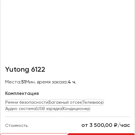
Казань
Калининград
Калуга
Кемерово
Керчь
Киров
Краснодар
Yutong 6122
Красноярск
Курган
Места:
51
Мин. время заказа:
4 ч.
Курск
Комплектация
Ремни безопасности
Багажный отсек
Телевизор
Липецк
Аудио система
USB зарядка
Кондиционер
Луганск
от 3 500,00 ₽/час
Стоимость:
Магнитогорск