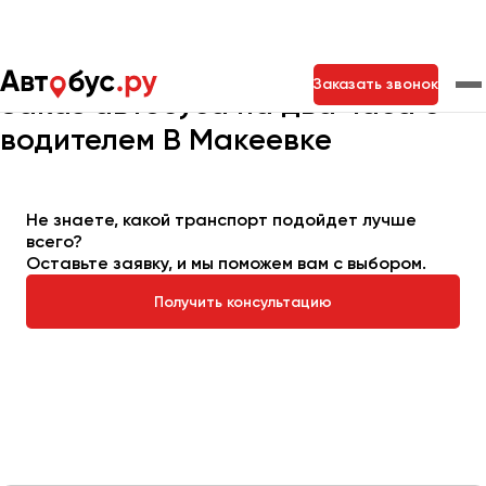
Главная
Автопарк
Заказать автобус
Автобус на 2 часа
Заказать звонок
Заказ автобуса на два часа с
водителем В Макеевке
Москва
Санкт-Петербург
Новосибирск
Екатеринбург
Самара
Казань
Тольятти
Не знаете, какой транспорт подойдет лучше
всего?
Оставьте заявку, и мы поможем вам с выбором.
Архангельск
Получить консультацию
Астрахань
Барнаул
Белгород
Брянск