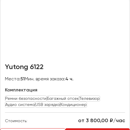
Казань
Калининград
Калуга
Кемерово
Керчь
Киров
Краснодар
Yutong 6122
Красноярск
Курган
Места:
51
Мин. время заказа:
4 ч.
Курск
Комплектация
Ремни безопасности
Багажный отсек
Телевизор
Липецк
Аудио система
USB зарядка
Кондиционер
Луганск
от 3 800,00 ₽/час
Стоимость:
Магнитогорск