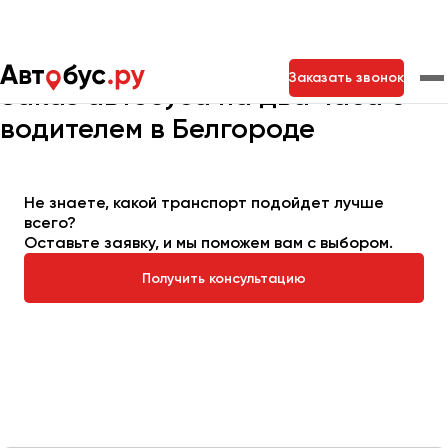
Главная
Автопарк
Заказать автобус
Автобус на 2 часа
Заказать звонок
Заказ автобуса на два часа с
водителем в Белгороде
Москва
Санкт-Петербург
Новосибирск
Екатеринбург
Самара
Казань
Тольятти
Не знаете, какой транспорт подойдет лучше
всего?
Оставьте заявку, и мы поможем вам с выбором.
Архангельск
Получить консультацию
Астрахань
Барнаул
Белгород
Брянск