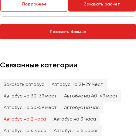
Сургут
Подробнее
Заказать расчет
Тверь
Тольятти
Показать больше
Томск
Тула
Тюмень
Связанные категории
Улан-Удэ
Ульяновск
Уфа
Заказать автобус
Автобус на 21-29 мест
Автобус на 30-39 мест
Автобус на 40-49 мест
Феодосия
Автобус на 50-59 мест
Автобус на час
Хабаровск
Автобус на 2 часа
Автобус на 3 часа
Автобус на 4 часа
Автобус на 5 часов
Чебоксары