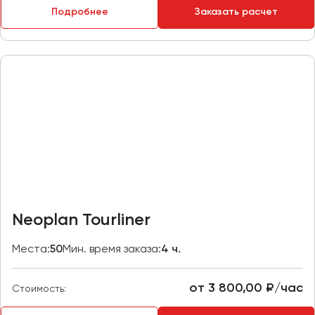
Подробнее
Заказать расчет
Пермь
Петрозаводск
Псков
Ростов-на-Дону
Рязань
Самара
Санкт-Петербург
Саранск
Саратов
Neoplan Tourliner
Севастополь
Симферополь
Места:
50
Мин. время заказа:
4 ч.
Смоленск
Сочи
от 3 800,00 ₽/час
Стоимость:
Ставрополь