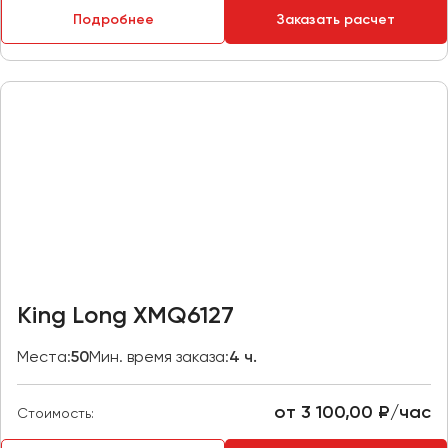
Макеевка
Подробнее
Заказать расчет
Махачкала
Москва
Мурманск
Набережные Челны
Нижний Новгород
Нижний Тагил
Новокузнецк
Новороссийск
Новосибирск
King Long XMQ6127
Омск
Места:
50
Мин. время заказа:
4 ч.
Орёл
Оренбург
от 3 100,00 ₽/час
Стоимость:
Пенза