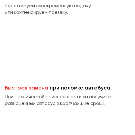
Макеевка
Гарантируем своевременную подачу
Махачкала
или компенсируем поездку.
Москва
Мурманск
Набережные Челны
Нижний Новгород
Нижний Тагил
Новокузнецк
Новороссийск
Новосибирск
Быстрая замена
при поломке автобуса
При технической неисправности вы получите
Омск
равноценный автобус в кратчайшие сроки.
Орёл
Оренбург
Пенза