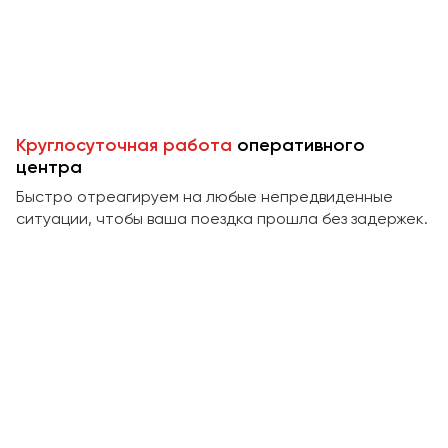
Пермь
Петрозаводск
Псков
Ростов-на-Дону
Круглосуточная работа
оперативного
Рязань
центра
Быстро отреагируем на любые непредвиденные
Самара
ситуации, чтобы ваша поездка прошла без задержек.
Санкт-Петербург
Саранск
Саратов
Севастополь
Симферополь
Смоленск
Сочи
Ставрополь