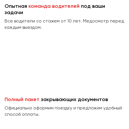
Сургут
Опытная
команда водителей
под ваши
задачи
Тверь
Все водители со стажем от 10 лет. Медосмотр перед
Тольятти
каждым выездом.
Томск
Тула
Тюмень
Улан-Удэ
Ульяновск
Уфа
Феодосия
Полный пакет
закрывающих документов
Официально оформим поездку и предложим удобный
Хабаровск
способ оплаты.
Чебоксары