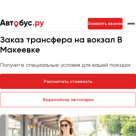
Главная
Услуги
Трансфер на вокзал
Заказать звонок
Мы на связи 24/7
Заказ трансфера на вокзал В
Москва
Санкт-Петербург
Новосибирск
Макеевке
Екатеринбург
Самара
Казань
Тольятти
Получите специальные условия для вашей поездки
Рассчитать стоимость
Архангельск
Астрахань
Видеообзор автопарка
Барнаул
Белгород
Брянск