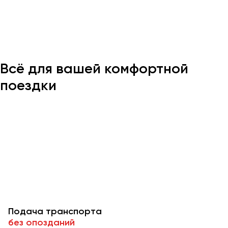
Казань
Калининград
Калуга
Всё для вашей комфортной
Кемерово
Керчь
поездки
Киров
Краснодар
Красноярск
Курган
Курск
Липецк
Луганск
Подача транспорта
Магнитогорск
без опозданий