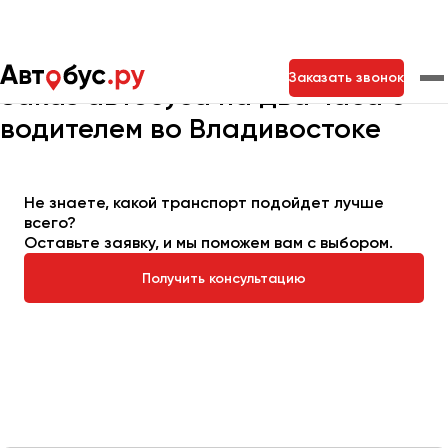
Главная
Автопарк
Заказать автобус
Автобус на 2 часа
Заказать звонок
Заказ автобуса на два часа с
водителем во Владивостоке
Москва
Санкт-Петербург
Новосибирск
Екатеринбург
Самара
Казань
Тольятти
Не знаете, какой транспорт подойдет лучше
всего?
Оставьте заявку, и мы поможем вам с выбором.
Архангельск
Получить консультацию
Астрахань
Барнаул
Белгород
Брянск