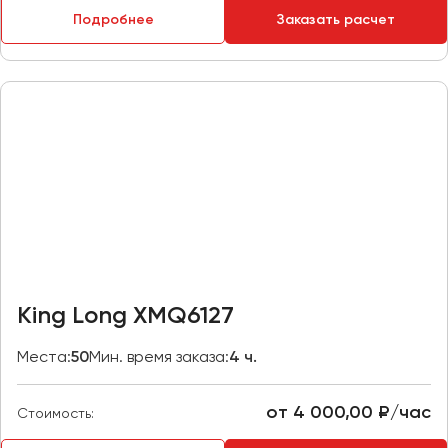
Макеевка
Подробнее
Заказать расчет
Махачкала
Москва
Мурманск
Набережные Челны
Нижний Новгород
Нижний Тагил
Новокузнецк
Новороссийск
Новосибирск
King Long XMQ6127
Омск
Места:
50
Мин. время заказа:
4 ч.
Орёл
Оренбург
от 4 000,00 ₽/час
Стоимость:
Пенза