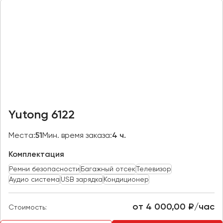
Казань
Калининград
Калуга
Кемерово
Керчь
Киров
Краснодар
Yutong 6122
Красноярск
Курган
Места:
51
Мин. время заказа:
4 ч.
Курск
Комплектация
Ремни безопасности
Багажный отсек
Телевизор
Липецк
Аудио система
USB зарядка
Кондиционер
Луганск
от 4 000,00 ₽/час
Стоимость:
Магнитогорск