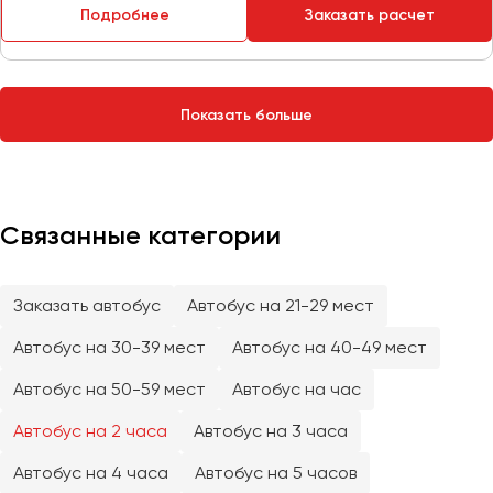
Сургут
Подробнее
Заказать расчет
Тверь
Тольятти
Показать больше
Томск
Тула
Тюмень
Связанные категории
Улан-Удэ
Ульяновск
Уфа
Заказать автобус
Автобус на 21-29 мест
Автобус на 30-39 мест
Автобус на 40-49 мест
Феодосия
Автобус на 50-59 мест
Автобус на час
Хабаровск
Автобус на 2 часа
Автобус на 3 часа
Автобус на 4 часа
Автобус на 5 часов
Чебоксары