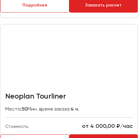
Подробнее
Заказать расчет
Пермь
Петрозаводск
Псков
Ростов-на-Дону
Рязань
Самара
Санкт-Петербург
Саранск
Саратов
Neoplan Tourliner
Севастополь
Симферополь
Места:
50
Мин. время заказа:
4 ч.
Смоленск
Сочи
от 4 000,00 ₽/час
Стоимость:
Ставрополь