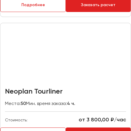
Подробнее
Заказать расчет
Пермь
Петрозаводск
Псков
Ростов-на-Дону
Рязань
Самара
Санкт-Петербург
Саранск
Саратов
Neoplan Tourliner
Севастополь
Симферополь
Места:
50
Мин. время заказа:
4 ч.
Смоленск
Сочи
от 3 800,00 ₽/час
Стоимость:
Ставрополь