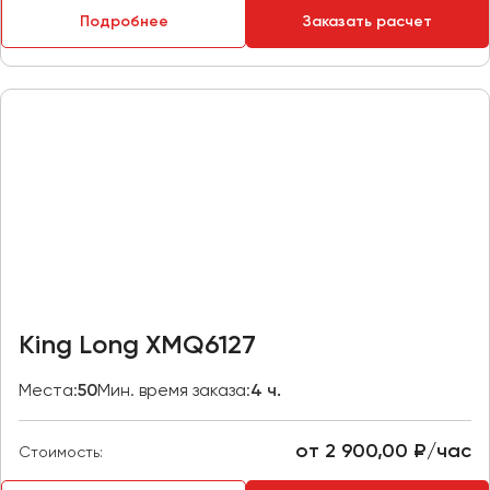
Макеевка
Подробнее
Заказать расчет
Махачкала
Москва
Мурманск
Набережные Челны
Нижний Новгород
Нижний Тагил
Новокузнецк
Новороссийск
Новосибирск
King Long XMQ6127
Омск
Места:
50
Мин. время заказа:
4 ч.
Орёл
Оренбург
от 2 900,00 ₽/час
Стоимость:
Пенза