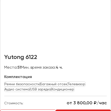
Казань
Калининград
Калуга
Кемерово
Керчь
Киров
Краснодар
Yutong 6122
Красноярск
Курган
Места:
51
Мин. время заказа:
4 ч.
Курск
Комплектация
Ремни безопасности
Багажный отсек
Телевизор
Липецк
Аудио система
USB зарядка
Кондиционер
Луганск
от 3 800,00 ₽/час
Стоимость:
Магнитогорск