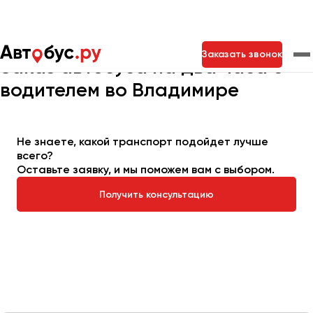
Главная
Автопарк
Заказать автобус
Автобус на 2 часа
Заказать звонок
Заказ автобуса на два часа с
водителем во Владимире
Москва
Санкт-Петербург
Новосибирск
Екатеринбург
Самара
Казань
Тольятти
Не знаете, какой транспорт подойдет лучше
всего?
Оставьте заявку, и мы поможем вам с выбором.
Архангельск
Получить консультацию
Астрахань
Барнаул
Белгород
Брянск