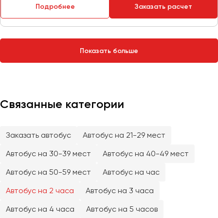
Сургут
Подробнее
Заказать расчет
Тверь
Тольятти
Показать больше
Томск
Тула
Тюмень
Связанные категории
Улан-Удэ
Ульяновск
Уфа
Заказать автобус
Автобус на 21-29 мест
Автобус на 30-39 мест
Автобус на 40-49 мест
Феодосия
Автобус на 50-59 мест
Автобус на час
Хабаровск
Автобус на 2 часа
Автобус на 3 часа
Автобус на 4 часа
Автобус на 5 часов
Чебоксары