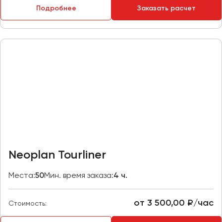
Подробнее
Заказать расчет
Пермь
Петрозаводск
Псков
Ростов-на-Дону
Рязань
Самара
Санкт-Петербург
Саранск
Саратов
Neoplan Tourliner
Севастополь
Симферополь
Места:
50
Мин. время заказа:
4 ч.
Смоленск
Сочи
от 3 500,00 ₽/час
Стоимость:
Ставрополь