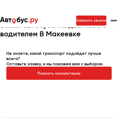
Главная
Автопарк
Заказать автобус
Автобус на 2 часа
Заказать звонок
Заказ автобуса на два часа с
водителем В Макеевке
Москва
Санкт-Петербург
Новосибирск
Екатеринбург
Самара
Казань
Тольятти
Не знаете, какой транспорт подойдет лучше
всего?
Оставьте заявку, и мы поможем вам с выбором.
Архангельск
Получить консультацию
Астрахань
Барнаул
Белгород
Брянск