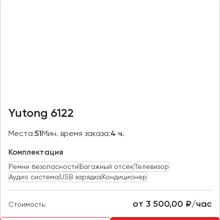
Казань
Калининград
Калуга
Кемерово
Керчь
Киров
Краснодар
Yutong 6122
Красноярск
Курган
Места:
51
Мин. время заказа:
4 ч.
Курск
Комплектация
Ремни безопасности
Багажный отсек
Телевизор
Липецк
Аудио система
USB зарядка
Кондиционер
Луганск
от 3 500,00 ₽/час
Стоимость:
Магнитогорск