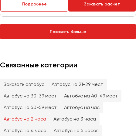
Сургут
Подробнее
Заказать расчет
Тверь
Тольятти
Показать больше
Томск
Тула
Тюмень
Связанные категории
Улан-Удэ
Ульяновск
Уфа
Заказать автобус
Автобус на 21-29 мест
Автобус на 30-39 мест
Автобус на 40-49 мест
Феодосия
Автобус на 50-59 мест
Автобус на час
Хабаровск
Автобус на 2 часа
Автобус на 3 часа
Автобус на 4 часа
Автобус на 5 часов
Чебоксары