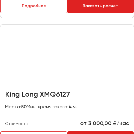
Макеевка
Подробнее
Заказать расчет
Махачкала
Москва
Мурманск
Набережные Челны
Нижний Новгород
Нижний Тагил
Новокузнецк
Новороссийск
Новосибирск
King Long XMQ6127
Омск
Места:
50
Мин. время заказа:
4 ч.
Орёл
Оренбург
от 3 000,00 ₽/час
Стоимость:
Пенза