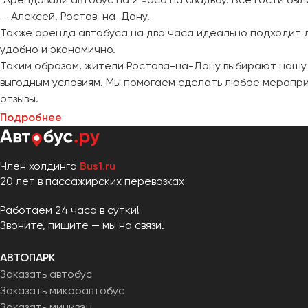
— Алексей, Ростов-на-Дону.
Также аренда автобуса на два часа идеально подходит д
удобно и экономично.
Таким образом, жители Ростова-на-Дону выбирают нашу 
выгодным условиям. Мы помогаем сделать любое меропр
отзывы.
Подробнее
Член холдинга
Bus1.ru
20 лет в пассажирских перевозках
Работаем 24 часа в сутки!
Звоните, пишите — мы на связи.
АВТОПАРК
Заказать автобус
Заказать микроавтобус
Заказать минивэн