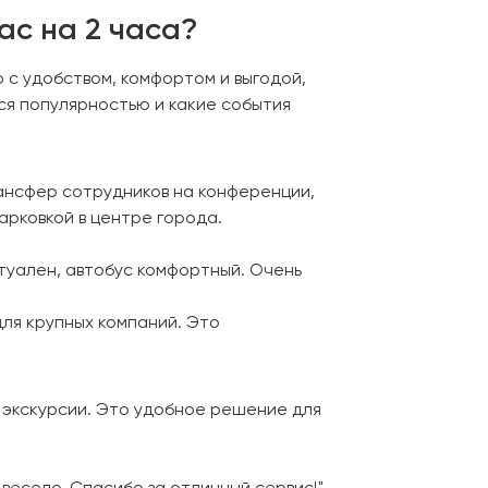
ас на 2 часа?
 с удобством, комфортом и выгодой,
ся популярностью и какие события
ансфер сотрудников на конференции,
арковкой в центре города.
ктуален, автобус комфортный. Очень
ля крупных компаний. Это
 экскурсии. Это удобное решение для
 весело. Спасибо за отличный сервис!"