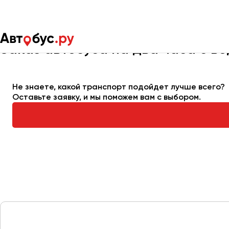
Главная
Автопарк
Заказать автобус
Автобус на 2 часа
Заказ автобуса на два часа с в
Москва
Санкт-Пете
Не знаете, какой транспорт подойдет лучше всего?
Оставьте заявку, и мы поможем вам с выбором.
Архангельск
Астрахань
Барнаул
Белгород
Брянск
Великий Новгород