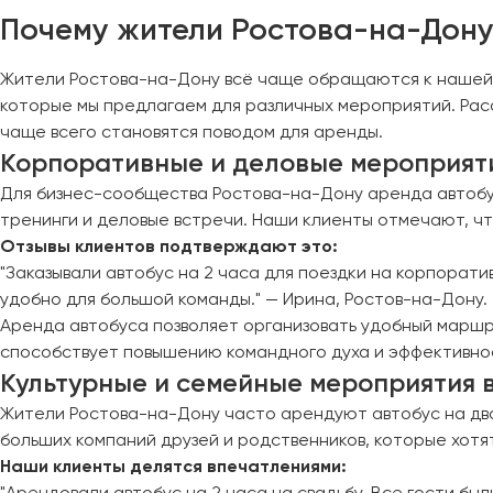
Череповец
Почему жители Ростова-на-Дону
Чита
Жители Ростова-на-Дону всё чаще обращаются к нашей к
Якутск
которые мы предлагаем для различных мероприятий. Рас
Ялта
чаще всего становятся поводом для аренды.
Ярославль
Корпоративные и деловые мероприяти
Для бизнес-сообщества Ростова-на-Дону аренда автобус
тренинги и деловые встречи. Наши клиенты отмечают, чт
Отзывы клиентов подтверждают это:
"Заказывали автобус на 2 часа для поездки на корпорат
удобно для большой команды." — Ирина, Ростов-на-Дону.
Аренда автобуса позволяет организовать удобный маршру
способствует повышению командного духа и эффективно
Культурные и семейные мероприятия 
Жители Ростова-на-Дону часто арендуют автобус на два 
больших компаний друзей и родственников, которые хотя
Наши клиенты делятся впечатлениями:
"Арендовали автобус на 2 часа на свадьбу. Все гости бы