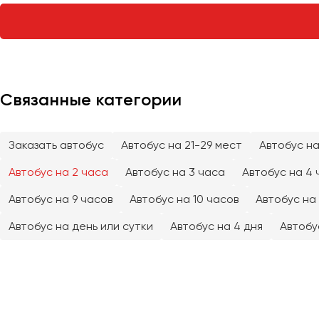
Тверь
Тольятти
Томск
Тула
Тюмень
Связанные категории
Улан-Удэ
Заказать автобус
Автобус на 21-29 мест
Автобус на
Ульяновск
Уфа
Автобус на 2 часа
Автобус на 3 часа
Автобус на 4 
Автобус на 9 часов
Автобус на 10 часов
Автобус на 
Феодосия
Автобус на день или сутки
Автобус на 4 дня
Автобу
Хабаровск
Чебоксары
Челябинск