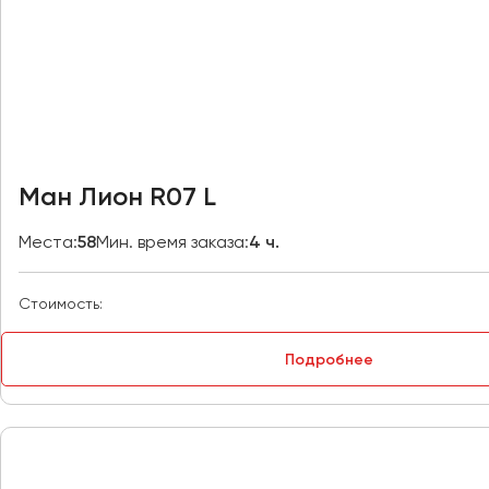
Владивосток
Владикавказ
Владимир
Волгоград
Волжский
Вологда
Воронеж
Ман Лион R07 L
Донецк
Места:
58
Мин. время заказа:
4 ч.
Евпатория
Стоимость:
Екатеринбург
Подробнее
Иваново
Ижевск
Иркутск