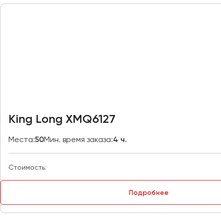
Москва
Мурманск
Набережные Челны
Нижний Новгород
Нижний Тагил
Новокузнецк
Новороссийск
King Long XMQ6127
Новосибирск
Места:
50
Мин. время заказа:
4 ч.
Омск
Орёл
Стоимость:
Оренбург
Подробнее
Пенза
Пермь