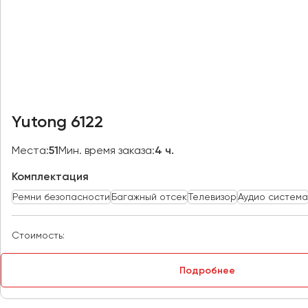
Казань
Калининград
Калуга
Кемерово
Керчь
Киров
Yutong 6122
Краснодар
Красноярск
Места:
51
Мин. время заказа:
4 ч.
Курган
Комплектация
Курск
Ремни безопасности
Багажный отсек
Телевизор
Аудио система
Липецк
Луганск
Стоимость:
Магнитогорск
Подробнее
Макеевка
Махачкала