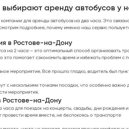
 выбирают аренду автобусов у н
омпании для аренды автобусов на два часа. Это связано
смотрим подробнее, почему именно наш сервис пользует
я в Ростове-на-Дону
а на 2 часа — это оптимальный способ организовать тр
о это помогает сэкономить время и избежать проблем с п
ивное мероприятие. Всё прошло гладко, водитель был пун
т с несколькими точками посадки, что особенно важно д
сти мероприятия.
в Ростове-на-Дону
часа для поездок на концерты, свадьбы, дни рождения и
т провести время вместе, не беспокоясь о транспорте
ли вместе, никто не опоздал, поездка прошла комфортно и