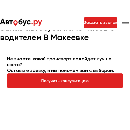
Главная
Автопарк
Заказать автобус
Автобус на 16 часов
Заказать звонок
Заказ автобуса на 16 часов с
водителем В Макеевке
Москва
Санкт-Петербург
Новосибирск
Екатеринбург
Самара
Казань
Тольятти
Не знаете, какой транспорт подойдет лучше
всего?
Оставьте заявку, и мы поможем вам с выбором.
Архангельск
Получить консультацию
Астрахань
Барнаул
Белгород
Брянск