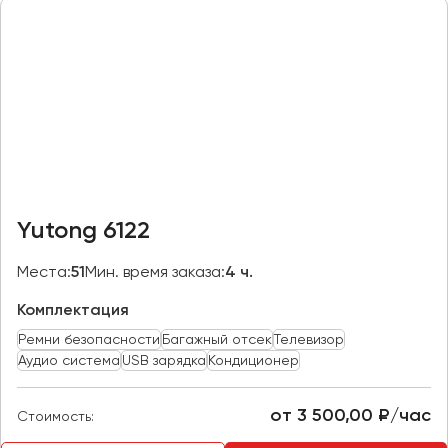
Казань
Калининград
Калуга
Кемерово
Керчь
Киров
Краснодар
Yutong 6122
Красноярск
Курган
Места:
51
Мин. время заказа:
4 ч.
Курск
Комплектация
Ремни безопасности
Багажный отсек
Телевизор
Липецк
Аудио система
USB зарядка
Кондиционер
Луганск
от 3 500,00 ₽/час
Стоимость:
Магнитогорск