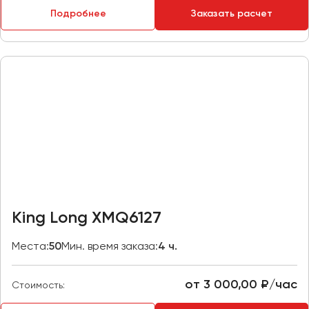
Макеевка
Подробнее
Заказать расчет
Махачкала
Москва
Мурманск
Набережные Челны
Нижний Новгород
Нижний Тагил
Новокузнецк
Новороссийск
Новосибирск
King Long XMQ6127
Омск
Места:
50
Мин. время заказа:
4 ч.
Орёл
Оренбург
от 3 000,00 ₽/час
Стоимость:
Пенза