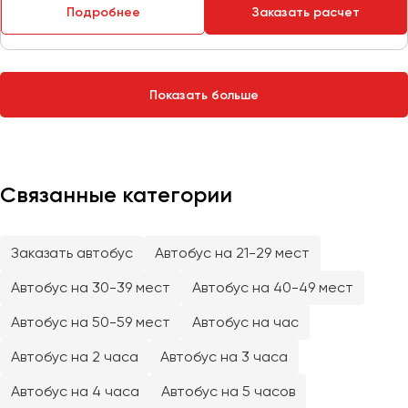
Сургут
Подробнее
Заказать расчет
Тверь
Тольятти
Показать больше
Томск
Тула
Тюмень
Связанные категории
Улан-Удэ
Ульяновск
Уфа
Заказать автобус
Автобус на 21-29 мест
Автобус на 30-39 мест
Автобус на 40-49 мест
Феодосия
Автобус на 50-59 мест
Автобус на час
Хабаровск
Автобус на 2 часа
Автобус на 3 часа
Автобус на 4 часа
Автобус на 5 часов
Чебоксары