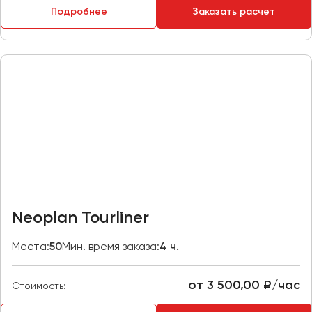
Подробнее
Заказать расчет
Пермь
Петрозаводск
Псков
Ростов-на-Дону
Рязань
Самара
Санкт-Петербург
Саранск
Саратов
Neoplan Tourliner
Севастополь
Симферополь
Места:
50
Мин. время заказа:
4 ч.
Смоленск
Сочи
от 3 500,00 ₽/час
Стоимость:
Ставрополь