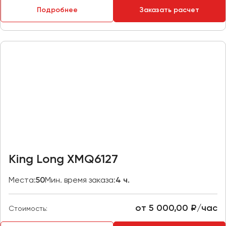
Макеевка
Подробнее
Заказать расчет
Махачкала
Москва
Мурманск
Набережные Челны
Нижний Новгород
Нижний Тагил
Новокузнецк
Новороссийск
Новосибирск
King Long XMQ6127
Омск
Места:
50
Мин. время заказа:
4 ч.
Орёл
Оренбург
от 5 000,00 ₽/час
Стоимость:
Пенза