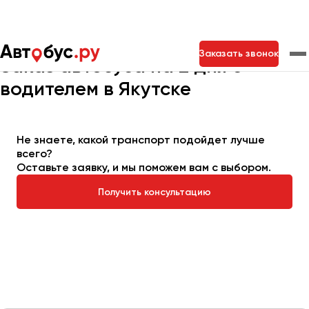
Главная
Автопарк
Заказать автобус
Автобус на 2 дня
Заказать звонок
Заказ автобуса на 2 дня с
водителем в Якутске
Москва
Санкт-Петербург
Новосибирск
Екатеринбург
Самара
Казань
Тольятти
Не знаете, какой транспорт подойдет лучше
всего?
Оставьте заявку, и мы поможем вам с выбором.
Архангельск
Получить консультацию
Астрахань
Барнаул
Белгород
Брянск