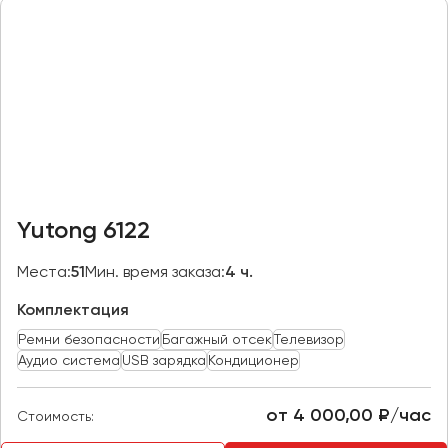
Казань
Калининград
Калуга
Кемерово
Керчь
Киров
Краснодар
Yutong 6122
Красноярск
Курган
Места:
51
Мин. время заказа:
4 ч.
Курск
Комплектация
Ремни безопасности
Багажный отсек
Телевизор
Липецк
Аудио система
USB зарядка
Кондиционер
Луганск
от 4 000,00 ₽/час
Стоимость:
Магнитогорск