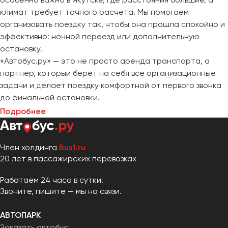
климат требует точного расчета. Мы помогаем
организовать поездку так, чтобы она прошла спокойно и
эффективно: ночной переезд или дополнительную
остановку.
«Автобус.ру» — это не просто аренда транспорта, а
партнер, который берет на себя все организационные
задачи и делает поездку комфортной от первого звонка
до финальной остановки.
Подробнее
Член холдинга
Bus1.ru
20 лет в пассажирских перевозках
Работаем 24 часа в сутки!
Звоните, пишите — мы на связи.
АВТОПАРК
Заказать автобус