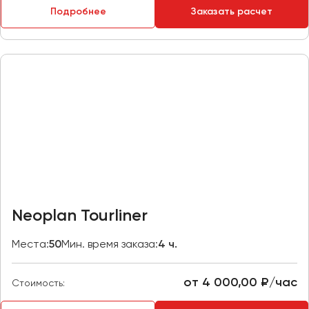
Подробнее
Заказать расчет
Пермь
Петрозаводск
Псков
Ростов-на-Дону
Рязань
Самара
Санкт-Петербург
Саранск
Саратов
Neoplan Tourliner
Севастополь
Симферополь
Места:
50
Мин. время заказа:
4 ч.
Смоленск
Сочи
от 4 000,00 ₽/час
Стоимость:
Ставрополь