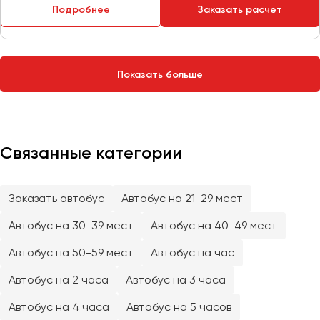
Сургут
Подробнее
Заказать расчет
Тверь
Тольятти
Показать больше
Томск
Тула
Тюмень
Связанные категории
Улан-Удэ
Ульяновск
Уфа
Заказать автобус
Автобус на 21-29 мест
Автобус на 30-39 мест
Автобус на 40-49 мест
Феодосия
Автобус на 50-59 мест
Автобус на час
Хабаровск
Автобус на 2 часа
Автобус на 3 часа
Автобус на 4 часа
Автобус на 5 часов
Чебоксары