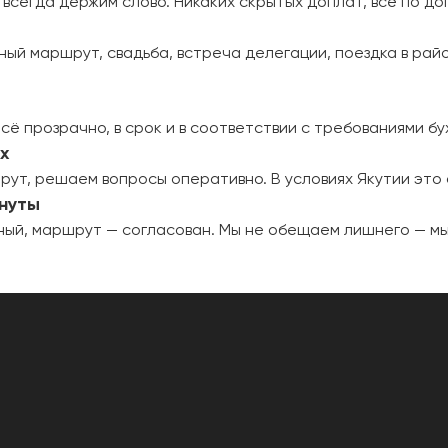
 всегда держим слово. Никаких скрытых доплат, всё по до
ный маршрут, свадьба, встреча делегации, поездка в рай
Всё прозрачно, в срок и в соответствии с требованиями б
ах
рут, решаем вопросы оперативно. В условиях Якутии это
инуты
жный, маршрут — согласован. Мы не обещаем лишнего — м