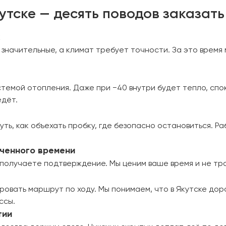
утске — десять поводов заказать 
х
 значительные, а климат требует точности. За это время 
темой отопления. Даже при −40 внутри будет тепло, спо
едёт.
уть, как объехать пробку, где безопасно остановиться. Р
иченного времени
ы получаете подтверждение. Мы ценим ваше время и не тр
ровать маршрут по ходу. Мы понимаем, что в Якутске до
ссы.
тии