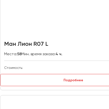
Владивосток
Владикавказ
Владимир
Волгоград
Волжский
Вологда
Воронеж
Ман Лион R07 L
Донецк
Места:
58
Мин. время заказа:
4 ч.
Евпатория
Стоимость:
Екатеринбург
Подробнее
Иваново
Ижевск
Иркутск