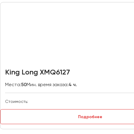
Москва
Мурманск
Набережные Челны
Нижний Новгород
Нижний Тагил
Новокузнецк
Новороссийск
King Long XMQ6127
Новосибирск
Места:
50
Мин. время заказа:
4 ч.
Омск
Орёл
Стоимость:
Оренбург
Подробнее
Пенза
Пермь