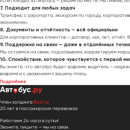
Если поездка затянулась — решим на месте. Мы гибкие, но
7. Подходит для любых задач
Трансфер с аэропорта, экскурсия по городу, корпоратив
экономичен.
8. Документы и отчётность — всё официально
Для корпоративных клиентов — договор, чек, акт, отчёт. 
9. Поддержка на связи — даже в отдалённых точк
Мы остаёмся на связи, подсказываем, корректируем марш
10. Спокойствие, которое чувствуется с первой м
Вы знаете, что автобус будет вовремя, водитель — надё
вовремя и с уважением к вашему плану.
Подробнее
Член холдинга
Bus1.ru
20 лет в пассажирских перевозках
Работаем 24 часа в сутки!
Звоните, пишите — мы на связи.