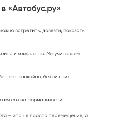
в «Автобус.ру»
можно встретить, довезти, показать,
койно и комфортно. Мы учитываем
аботают спокойно, без лишних
атим его на формальности.
рога — это не просто перемещение, а