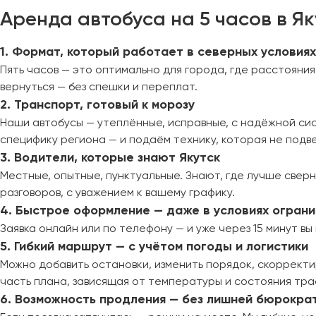
Череповец
Аренда автобуса на 5 часов в Як
Чита
1. Формат, который работает в северных условия
Якутск
Пять часов — это оптимально для города, где расстояния
Ялта
вернуться — без спешки и переплат.
Ярославль
2. Транспорт, готовый к морозу
Наши автобусы — утеплённые, исправные, с надёжной сис
специфику региона — и подаём технику, которая не подв
3. Водители, которые знают Якутск
Местные, опытные, пунктуальные. Знают, где лучше сверн
разговоров, с уважением к вашему графику.
4. Быстрое оформление — даже в условиях огран
Заявка онлайн или по телефону — и уже через 15 минут в
5. Гибкий маршрут — с учётом погоды и логистики
Можно добавить остановки, изменить порядок, скорректи
часть плана, зависящая от температуры и состояния тра
6. Возможность продления — без лишней бюрокра