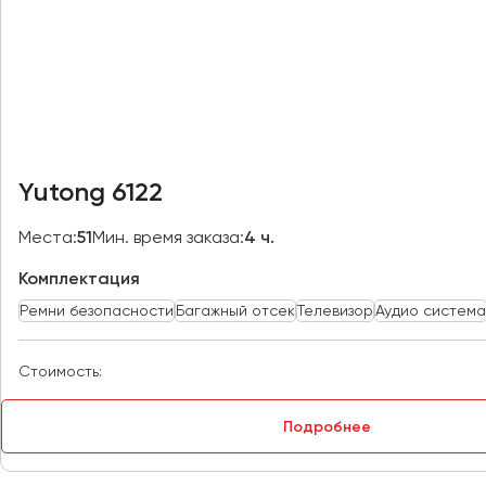
Казань
Калининград
Калуга
Кемерово
Керчь
Киров
Yutong 6122
Краснодар
Красноярск
Места:
51
Мин. время заказа:
4 ч.
Курган
Комплектация
Курск
Ремни безопасности
Багажный отсек
Телевизор
Аудио система
Липецк
Луганск
Стоимость:
Магнитогорск
Подробнее
Макеевка
Махачкала