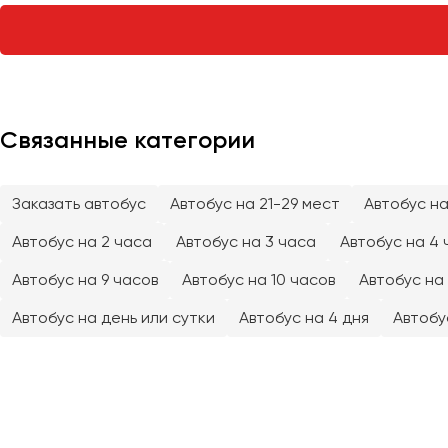
Тверь
Тольятти
Томск
Тула
Тюмень
Связанные категории
Улан-Удэ
Заказать автобус
Автобус на 21-29 мест
Автобус на
Ульяновск
Уфа
Автобус на 2 часа
Автобус на 3 часа
Автобус на 4 
Автобус на 9 часов
Автобус на 10 часов
Автобус на 
Феодосия
Автобус на день или сутки
Автобус на 4 дня
Автобу
Хабаровск
Чебоксары
Челябинск