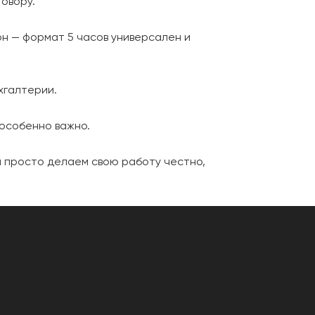
говору.
он — формат 5 часов универсален и
ухгалтерии.
 особенно важно.
ы просто делаем свою работу честно,