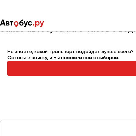
Главная
Автопарк
Заказать автобус
Автобус на 5 часов
Заказ автобуса на 5 часов с вод
Москва
Санкт-Пете
Не знаете, какой транспорт подойдет лучше всего?
Оставьте заявку, и мы поможем вам с выбором.
Архангельск
Астрахань
Барнаул
Белгород
Брянск
Великий Новгород