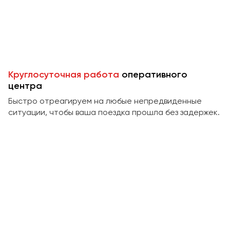
Пермь
Петрозаводск
Псков
Ростов-на-Дону
Круглосуточная работа
оперативного
Рязань
центра
Быстро отреагируем на любые непредвиденные
Самара
ситуации, чтобы ваша поездка прошла без задержек.
Санкт-Петербург
Саранск
Саратов
Севастополь
Симферополь
Смоленск
Сочи
Ставрополь