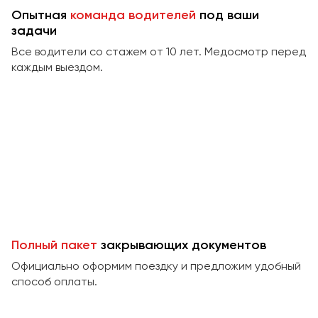
Сургут
Опытная
команда водителей
под ваши
задачи
Тверь
Все водители со стажем от 10 лет. Медосмотр перед
Тольятти
каждым выездом.
Томск
Тула
Тюмень
Улан-Удэ
Ульяновск
Уфа
Феодосия
Полный пакет
закрывающих документов
Официально оформим поездку и предложим удобный
Хабаровск
способ оплаты.
Чебоксары