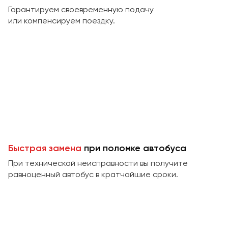
Макеевка
Гарантируем своевременную подачу
Махачкала
или компенсируем поездку.
Москва
Мурманск
Набережные Челны
Нижний Новгород
Нижний Тагил
Новокузнецк
Новороссийск
Новосибирск
Быстрая замена
при поломке автобуса
При технической неисправности вы получите
Омск
равноценный автобус в кратчайшие сроки.
Орёл
Оренбург
Пенза