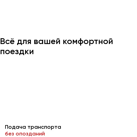
Казань
Калининград
Калуга
Всё для вашей комфортной
Кемерово
Керчь
поездки
Киров
Краснодар
Красноярск
Курган
Курск
Липецк
Луганск
Подача транспорта
Магнитогорск
без опозданий