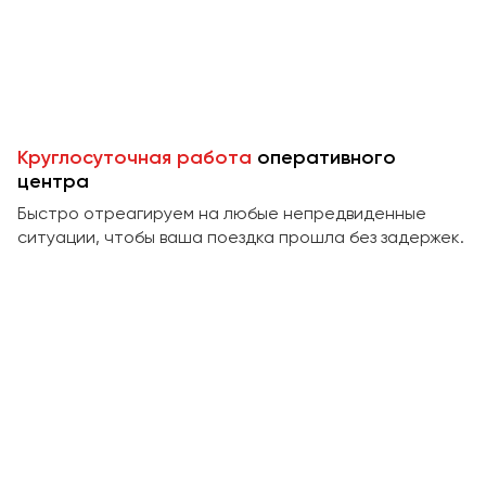
Пермь
Петрозаводск
Псков
Ростов-на-Дону
Круглосуточная работа
оперативного
Рязань
центра
Быстро отреагируем на любые непредвиденные
Самара
ситуации, чтобы ваша поездка прошла без задержек.
Санкт-Петербург
Саранск
Саратов
Севастополь
Симферополь
Смоленск
Сочи
Ставрополь