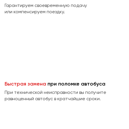
Макеевка
Гарантируем своевременную подачу
Махачкала
или компенсируем поездку.
Москва
Мурманск
Набережные Челны
Нижний Новгород
Нижний Тагил
Новокузнецк
Новороссийск
Новосибирск
Быстрая замена
при поломке автобуса
При технической неисправности вы получите
Омск
равноценный автобус в кратчайшие сроки.
Орёл
Оренбург
Пенза