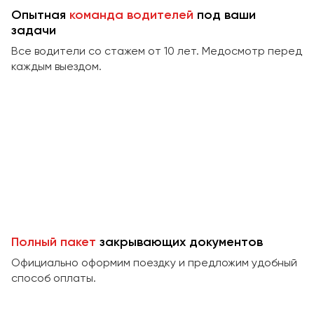
Сургут
Опытная
команда водителей
под ваши
задачи
Тверь
Все водители со стажем от 10 лет. Медосмотр перед
Тольятти
каждым выездом.
Томск
Тула
Тюмень
Улан-Удэ
Ульяновск
Уфа
Феодосия
Полный пакет
закрывающих документов
Официально оформим поездку и предложим удобный
Хабаровск
способ оплаты.
Чебоксары