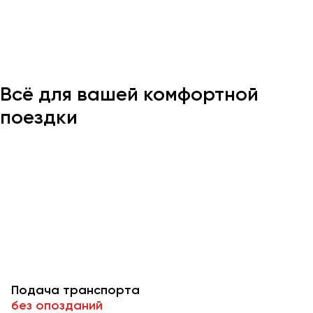
Казань
Калининград
Калуга
Всё для вашей комфортной
Кемерово
Керчь
поездки
Киров
Краснодар
Красноярск
Курган
Курск
Липецк
Луганск
Подача транспорта
Магнитогорск
без опозданий