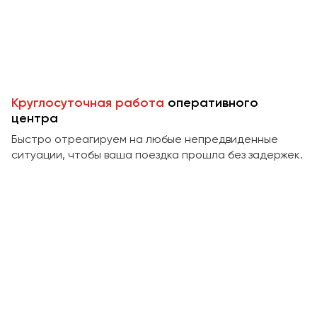
Пермь
Петрозаводск
Псков
Ростов-на-Дону
Круглосуточная работа
оперативного
Рязань
центра
Быстро отреагируем на любые непредвиденные
Самара
ситуации, чтобы ваша поездка прошла без задержек.
Санкт-Петербург
Саранск
Саратов
Севастополь
Симферополь
Смоленск
Сочи
Ставрополь