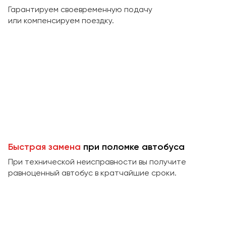
Макеевка
Гарантируем своевременную подачу
Махачкала
или компенсируем поездку.
Москва
Мурманск
Набережные Челны
Нижний Новгород
Нижний Тагил
Новокузнецк
Новороссийск
Новосибирск
Быстрая замена
при поломке автобуса
При технической неисправности вы получите
Омск
равноценный автобус в кратчайшие сроки.
Орёл
Оренбург
Пенза