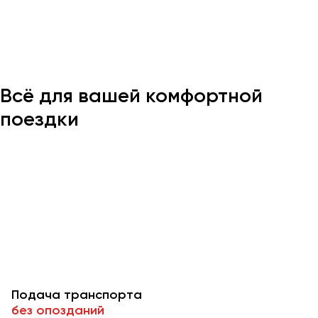
Казань
Калининград
Калуга
Всё для вашей комфортной
Кемерово
Керчь
поездки
Киров
Краснодар
Красноярск
Курган
Курск
Липецк
Луганск
Подача транспорта
Магнитогорск
без опозданий