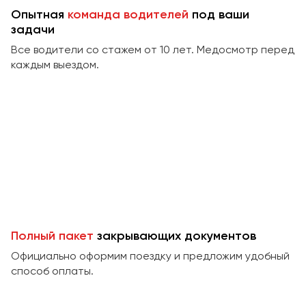
Сургут
Опытная
команда водителей
под ваши
задачи
Тверь
Все водители со стажем от 10 лет. Медосмотр перед
Тольятти
каждым выездом.
Томск
Тула
Тюмень
Улан-Удэ
Ульяновск
Уфа
Феодосия
Полный пакет
закрывающих документов
Официально оформим поездку и предложим удобный
Хабаровск
способ оплаты.
Чебоксары