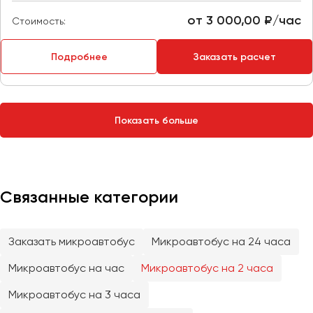
Сургут
от 3 000,00 ₽/час
Стоимость:
Тверь
Подробнее
Заказать расчет
Тольятти
Томск
Тула
Тюмень
Показать больше
Улан-Удэ
Ульяновск
Уфа
Связанные категории
Феодосия
Заказать микроавтобус
Микроавтобус на 24 часа
Хабаровск
Микроавтобус на час
Микроавтобус на 2 часа
Микроавтобус на 3 часа
Чебоксары