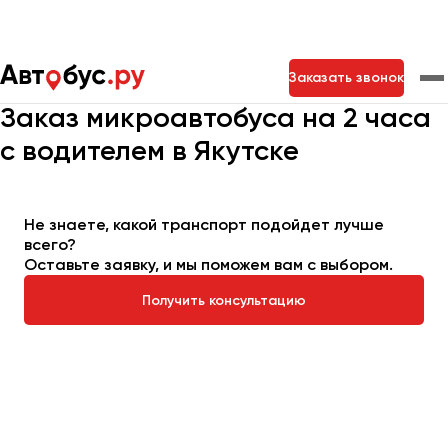
Главная
Автопарк
Заказать микроавтобус
Заказать звонок
Микроавтобус на 2 часа
Заказ микроавтобуса на 2 часа
с водителем в Якутске
Москва
Санкт-Петербург
Новосибирск
Екатеринбург
Самара
Казань
Тольятти
Не знаете, какой транспорт подойдет лучше
всего?
Оставьте заявку, и мы поможем вам с выбором.
Архангельск
Астрахань
Получить консультацию
Барнаул
Белгород
Брянск