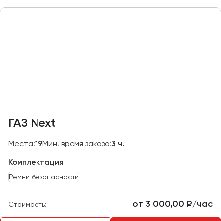
Макеевка
Махачкала
Москва
Мурманск
Набережные Челны
Нижний Новгород
Нижний Тагил
Новокузнецк
ГАЗ Next
Новороссийск
Новосибирск
Места:
19
Мин. время заказа:
3 ч.
Комплектация
Омск
Орёл
Ремни безопасности
Оренбург
от 3 000,00 ₽/час
Стоимость:
Пенза