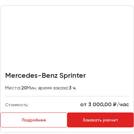
Казань
Калининград
Калуга
Кемерово
Керчь
Киров
Краснодар
Красноярск
Mercedes-Benz Sprinter
Курган
Места:
20
Мин. время заказа:
3 ч.
Курск
от 3 000,00 ₽/час
Липецк
Стоимость:
Луганск
Подробнее
Заказать расчет
Магнитогорск