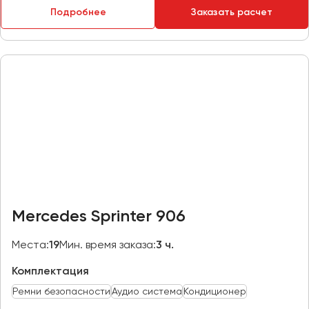
Подробнее
Заказать расчет
Пермь
Петрозаводск
Псков
Ростов-на-Дону
Рязань
Самара
Санкт-Петербург
Саранск
Саратов
Mercedes Sprinter 906
Севастополь
Симферополь
Места:
19
Мин. время заказа:
3 ч.
Смоленск
Комплектация
Сочи
Ремни безопасности
Аудио система
Кондиционер
Ставрополь