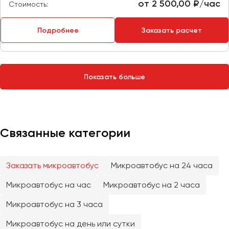
Сургут
от 2 500,00 ₽/час
Стоимость:
Тверь
Подробнее
Заказать расчет
Тольятти
Томск
Тула
Показать больше
Тюмень
Улан-Удэ
Ульяновск
Связанные категории
Уфа
Заказать микроавтобус
Микроавтобус на 24 часа
Феодосия
Микроавтобус на час
Микроавтобус на 2 часа
Хабаровск
Микроавтобус на 3 часа
Чебоксары
Микроавтобус на день или сутки