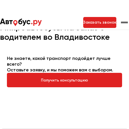
Главная
Автопарк
Заказать микроавтобус
Заказать звонок
Микроавтобусы на заказ с
водителем во Владивостоке
Москва
Санкт-Петербург
Новосибирск
Екатеринбург
Самара
Казань
Тольятти
Не знаете, какой транспорт подойдет лучше
всего?
Оставьте заявку, и мы поможем вам с выбором.
Архангельск
Получить консультацию
Астрахань
Барнаул
Белгород
Брянск