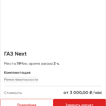
Макеевка
Махачкала
Москва
Мурманск
Набережные Челны
Нижний Новгород
Нижний Тагил
ГАЗ Next
Новокузнецк
Новороссийск
Места:
19
Мин. время заказа:
3 ч.
Новосибирск
Комплектация
Омск
Ремни безопасности
Орёл
Оренбург
от 3 000,00 ₽/час
Стоимость:
Пенза
Подробнее
Заказать расчет