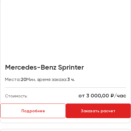
Казань
Калининград
Калуга
Кемерово
Керчь
Киров
Краснодар
Mercedes-Benz Sprinter
Красноярск
Курган
Места:
20
Мин. время заказа:
3 ч.
Курск
от 3 000,00 ₽/час
Стоимость:
Липецк
Луганск
Подробнее
Заказать расчет
Магнитогорск