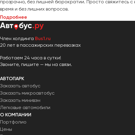
прозрачно, без лишней бюрократии. Просто свяжитесь с 
время и без лишних вопросов.
Подробнее
Член холдинга
Bus1.ru
20 лет в пассажирских перевозках
Работаем 24 часа в сутки!
Звоните, пишите — мы на связи.
АВТОПАРК
Заказать автобус
Заказать микроавтобус
Заказать минивэн
Легковые автомобили
О КОМПАНИИ
Портфолио
Цены