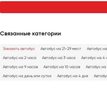
Тверь
Тольятти
Томск
Тула
Тюмень
Связанные категории
Улан-Удэ
Заказать автобус
Автобус на 21-29 мест
Автобус на
Ульяновск
Уфа
Автобус на 2 часа
Автобус на 3 часа
Автобус на 4 
Автобус на 9 часов
Автобус на 10 часов
Автобус на 
Феодосия
Автобус на день или сутки
Автобус на 4 дня
Автобу
Хабаровск
Чебоксары
Челябинск