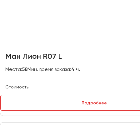
Владивосток
Владикавказ
Владимир
Волгоград
Волжский
Вологда
Воронеж
Ман Лион R07 L
Донецк
Места:
58
Мин. время заказа:
4 ч.
Евпатория
Стоимость:
Екатеринбург
Подробнее
Иваново
Ижевск
Иркутск