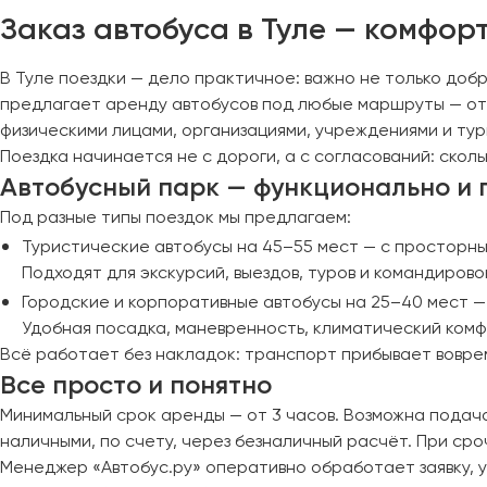
Череповец
Заказ автобуса в Туле — комфор
Чита
В Туле поездки — дело практичное: важно не только добр
Якутск
предлагает аренду автобусов под любые маршруты — от
Ялта
физическими лицами, организациями, учреждениями и ту
Ярославль
Поездка начинается не с дороги, а с согласований: скол
Автобусный парк — функционально и 
Под разные типы поездок мы предлагаем:
Туристические автобусы на 45–55 мест — с просторн
Подходят для экскурсий, выездов, туров и командирово
Городские и корпоративные автобусы на 25–40 мест — 
Удобная посадка, маневренность, климатический комф
Всё работает без накладок: транспорт прибывает вовре
Все просто и понятно
Минимальный срок аренды — от 3 часов. Возможна подача
наличными, по счету, через безналичный расчёт. При сро
Менеджер «Автобус.ру» оперативно обработает заявку, 