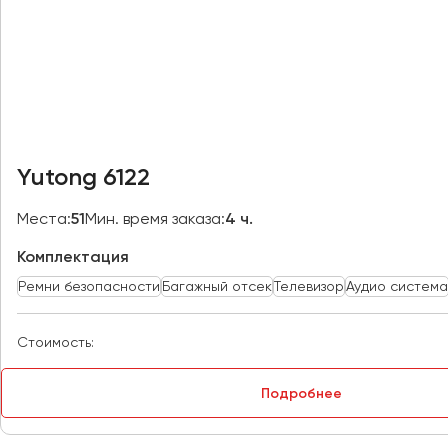
Казань
Калининград
Калуга
Кемерово
Керчь
Киров
Yutong 6122
Краснодар
Красноярск
Места:
51
Мин. время заказа:
4 ч.
Курган
Комплектация
Курск
Ремни безопасности
Багажный отсек
Телевизор
Аудио система
Липецк
Луганск
Стоимость:
Магнитогорск
Подробнее
Макеевка
Махачкала