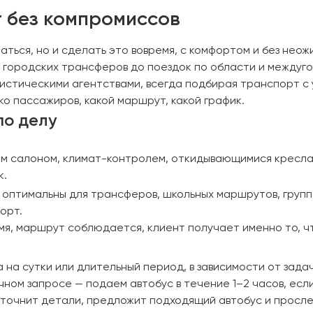
т без компромиссов
аться, но и сделать это вовремя, с комфортом и без нео
 городских трансферов до поездок по области и междуг
ристическими агентствами, всегда подбирая транспорт с
ько пассажиров, какой маршрут, какой график.
по делу
ым салоном, климат-контролем, откидывающимися кресла
к.
оптимальны для трансферов, школьных маршрутов, группо
орт.
мя, маршрут соблюдается, клиент получает именно то, ч
 на сутки или длительный период, в зависимости от зада
чном запросе — подаем автобус в течение 1–2 часов, есл
уточнит детали, предложит подходящий автобус и просл