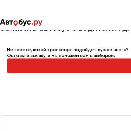
Главная
Автопарк
Заказать автобус
Заказать автобус с водителем д
Москва
Санкт-Пете
Не знаете, какой транспорт подойдет лучше всего?
Оставьте заявку, и мы поможем вам с выбором.
Архангельск
Астрахань
Барнаул
Белгород
Брянск
Великий Новгород