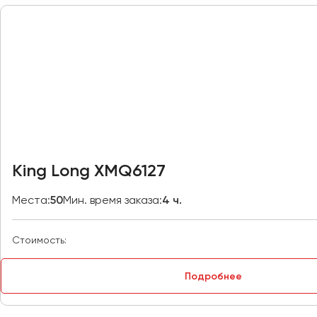
Москва
Мурманск
Набережные Челны
Нижний Новгород
Нижний Тагил
Новокузнецк
Новороссийск
King Long XMQ6127
Новосибирск
Места:
50
Мин. время заказа:
4 ч.
Омск
Орёл
Стоимость:
Оренбург
Подробнее
Пенза
Пермь