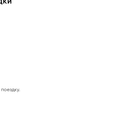
дки
поездку.