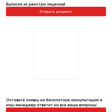
Сургут
Выписка из реестра лицензий
Открыть документ
Тверь
Тольятти
Томск
Тула
Тюмень
Улан-Удэ
Ульяновск
Уфа
Феодосия
Хабаровск
Оставьте заявку на бесплатную консультацию и
наш менеджер ответит на все ваши вопросы!
Чебоксары