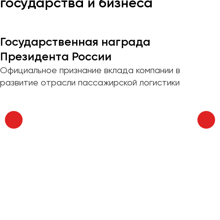
государства и бизнеса
Казань
Калининград
Государственная награда
Калуга
Президента России
Кемерово
Официальное признание вклада компании в
Керчь
развитие отрасли пассажирской логистики
Киров
Краснодар
Красноярск
Курган
Курск
Липецк
Луганск
Магнитогорск