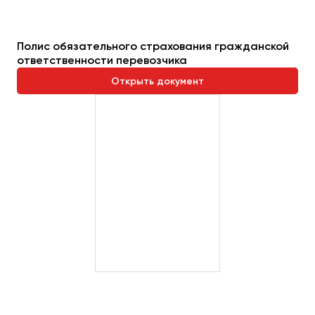
Пермь
Петрозаводск
Полис обязательного страхования гражданской
Псков
ответственности перевозчика
Открыть документ
Ростов-на-Дону
Рязань
Самара
Санкт-Петербург
Саранск
Саратов
Севастополь
Симферополь
Смоленск
Сочи
Ставрополь