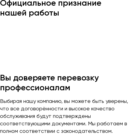
Официальное признание
Макеевка
нашей работы
Махачкала
Москва
Мурманск
Набережные Челны
Нижний Новгород
Нижний Тагил
Новокузнецк
Новороссийск
Вы доверяете перевозку
Новосибирск
профессионалам
Омск
Выбирая нашу компанию, вы можете быть уверены,
Орёл
что все договорённости и высокое качество
обслуживания будут подтверждены
Оренбург
соответствующими документами. Мы работаем в
полном соответствии с законодательством.
Пенза