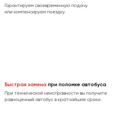
Макеевка
Гарантируем своевременную подачу
Махачкала
или компенсируем поездку.
Москва
Мурманск
Набережные Челны
Нижний Новгород
Нижний Тагил
Новокузнецк
Новороссийск
Новосибирск
Быстрая замена
при поломке автобуса
При технической неисправности вы получите
Омск
равноценный автобус в кратчайшие сроки.
Орёл
Оренбург
Пенза