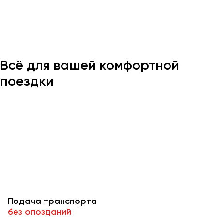
Казань
Калининград
Калуга
Всё для вашей комфортной
Кемерово
Керчь
поездки
Киров
Краснодар
Красноярск
Курган
Курск
Липецк
Луганск
Подача транспорта
Магнитогорск
без опозданий