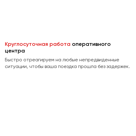
Пермь
Петрозаводск
Псков
Ростов-на-Дону
Круглосуточная работа
оперативного
Рязань
центра
Быстро отреагируем на любые непредвиденные
Самара
ситуации, чтобы ваша поездка прошла без задержек.
Санкт-Петербург
Саранск
Саратов
Севастополь
Симферополь
Смоленск
Сочи
Ставрополь