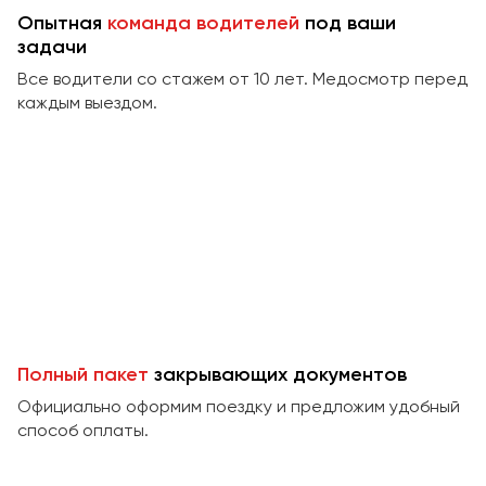
Сургут
Опытная
команда водителей
под ваши
задачи
Тверь
Все водители со стажем от 10 лет. Медосмотр перед
Тольятти
каждым выездом.
Томск
Тула
Тюмень
Улан-Удэ
Ульяновск
Уфа
Феодосия
Полный пакет
закрывающих документов
Официально оформим поездку и предложим удобный
Хабаровск
способ оплаты.
Чебоксары