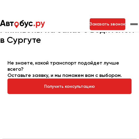
Главная
Автопарк
Заказать минивэн
Заказать звонок
Минивэны на заказ с водителем
в Сургуте
Москва
Санкт-Петербург
Новосибирск
Екатеринбург
Самара
Казань
Тольятти
Не знаете, какой транспорт подойдет лучше
всего?
Оставьте заявку, и мы поможем вам с выбором.
Архангельск
Получить консультацию
Астрахань
Барнаул
Белгород
Брянск