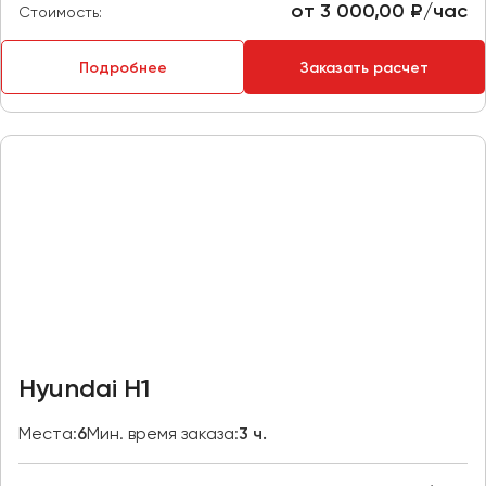
от 3 000,00 ₽/час
Стоимость:
Пермь
Петрозаводск
Подробнее
Заказать расчет
Псков
Ростов-на-Дону
Рязань
Самара
Санкт-Петербург
Саранск
Саратов
Севастополь
Симферополь
Hyundai H1
Смоленск
Сочи
Места:
6
Мин. время заказа:
3 ч.
Ставрополь