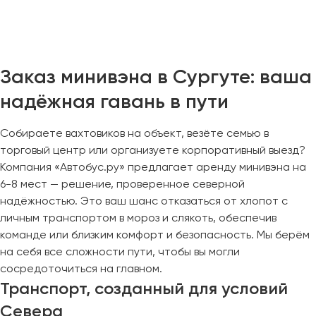
Челябинск
Череповец
Чита
Заказ минивэна в Сургуте: ваша
Якутск
надёжная гавань в пути
Ялта
Ярославль
Собираете вахтовиков на объект, везёте семью в
торговый центр или организуете корпоративный выезд?
Компания «Автобус.ру» предлагает аренду минивэна на
6-8 мест — решение, проверенное северной
надёжностью. Это ваш шанс отказаться от хлопот с
личным транспортом в мороз и слякоть, обеспечив
команде или близким комфорт и безопасность. Мы берём
на себя все сложности пути, чтобы вы могли
сосредоточиться на главном.
Транспорт, созданный для условий
Севера