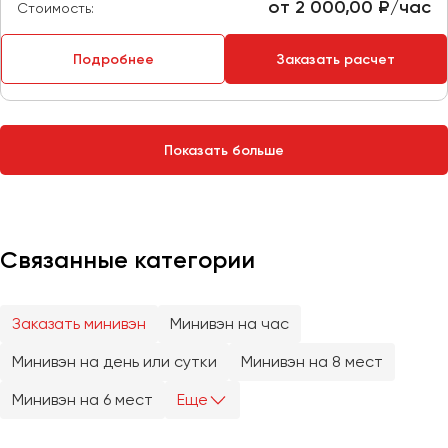
Сургут
от 2 000,00 ₽/час
Стоимость:
Тверь
Подробнее
Заказать расчет
Тольятти
Томск
Тула
Показать больше
Тюмень
Улан-Удэ
Ульяновск
Связанные категории
Уфа
Заказать минивэн
Минивэн на час
Феодосия
Минивэн на день или сутки
Минивэн на 8 мест
Хабаровск
Минивэн на 6 мест
Еще
Чебоксары