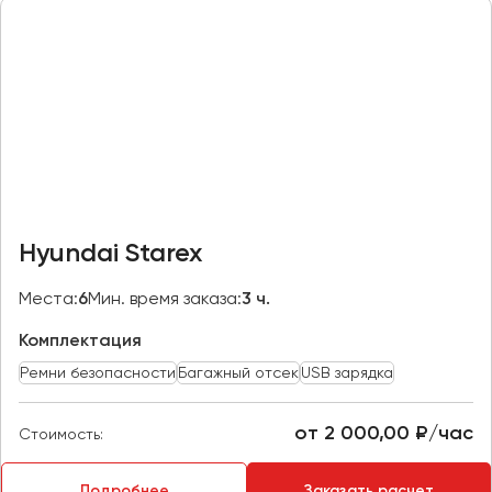
Казань
Калининград
Калуга
Кемерово
Керчь
Киров
Краснодар
Hyundai Starex
Красноярск
Курган
Места:
6
Мин. время заказа:
3 ч.
Курск
Комплектация
Ремни безопасности
Багажный отсек
USB зарядка
Липецк
Луганск
от 2 000,00 ₽/час
Стоимость:
Магнитогорск
Подробнее
Заказать расчет