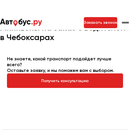
Главная
Автопарк
Заказать минивэн
Заказать звонок
Минивэны на заказ с водителем
в Чебоксарах
Москва
Санкт-Петербург
Новосибирск
Екатеринбург
Самара
Казань
Тольятти
Не знаете, какой транспорт подойдет лучше
всего?
Оставьте заявку, и мы поможем вам с выбором.
Архангельск
Получить консультацию
Астрахань
Барнаул
Белгород
Брянск