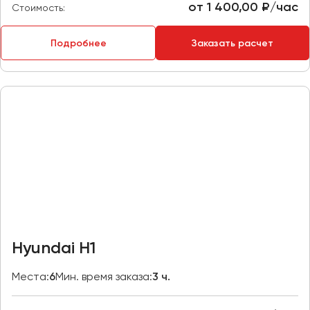
от 1 400,00 ₽/час
Стоимость:
Пермь
Петрозаводск
Подробнее
Заказать расчет
Псков
Ростов-на-Дону
Рязань
Самара
Санкт-Петербург
Саранск
Саратов
Севастополь
Симферополь
Hyundai H1
Смоленск
Сочи
Места:
6
Мин. время заказа:
3 ч.
Ставрополь