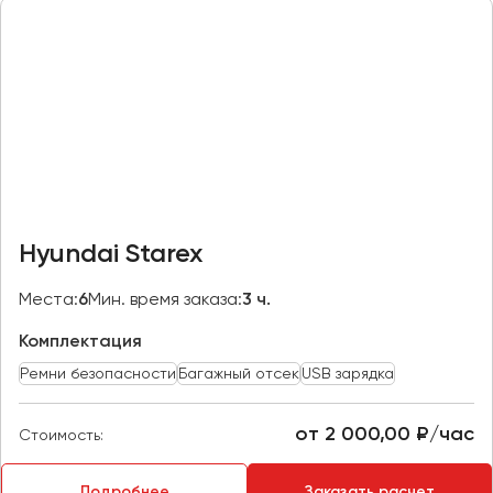
Казань
Калининград
Калуга
Кемерово
Керчь
Киров
Краснодар
Hyundai Starex
Красноярск
Курган
Места:
6
Мин. время заказа:
3 ч.
Курск
Комплектация
Ремни безопасности
Багажный отсек
USB зарядка
Липецк
Луганск
от 2 000,00 ₽/час
Стоимость:
Магнитогорск
Подробнее
Заказать расчет