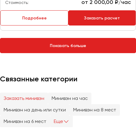
Сургут
от 2 000,00 ₽/час
Стоимость:
Тверь
Подробнее
Заказать расчет
Тольятти
Томск
Тула
Показать больше
Тюмень
Улан-Удэ
Ульяновск
Связанные категории
Уфа
Заказать минивэн
Минивэн на час
Феодосия
Минивэн на день или сутки
Минивэн на 8 мест
Хабаровск
Минивэн на 6 мест
Еще
Чебоксары