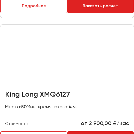
Макеевка
Подробнее
Заказать расчет
Махачкала
Москва
Мурманск
Набережные Челны
Нижний Новгород
Нижний Тагил
Новокузнецк
Новороссийск
Новосибирск
King Long XMQ6127
Омск
Места:
50
Мин. время заказа:
4 ч.
Орёл
Оренбург
от 2 900,00 ₽/час
Стоимость:
Пенза