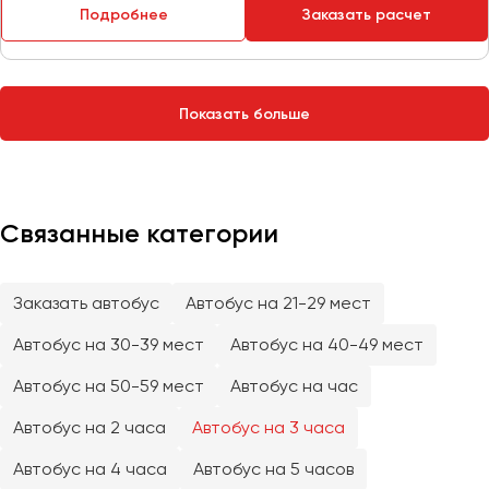
Сургут
Подробнее
Заказать расчет
Тверь
Тольятти
Показать больше
Томск
Тула
Тюмень
Связанные категории
Улан-Удэ
Ульяновск
Уфа
Заказать автобус
Автобус на 21-29 мест
Автобус на 30-39 мест
Автобус на 40-49 мест
Феодосия
Автобус на 50-59 мест
Автобус на час
Хабаровск
Автобус на 2 часа
Автобус на 3 часа
Автобус на 4 часа
Автобус на 5 часов
Чебоксары