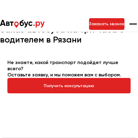
Главная
Автопарк
Заказать автобус
Автобус на 3 часа
Заказать звонок
Заказ автобуса на три часа с
водителем в Рязани
Москва
Санкт-Петербург
Новосибирск
Екатеринбург
Самара
Казань
Тольятти
Не знаете, какой транспорт подойдет лучше
всего?
Оставьте заявку, и мы поможем вам с выбором.
Архангельск
Получить консультацию
Астрахань
Барнаул
Белгород
Брянск