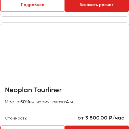
Подробнее
Заказать расчет
Пермь
Петрозаводск
Псков
Ростов-на-Дону
Рязань
Самара
Санкт-Петербург
Саранск
Саратов
Neoplan Tourliner
Севастополь
Симферополь
Места:
50
Мин. время заказа:
4 ч.
Смоленск
Сочи
от 3 800,00 ₽/час
Стоимость:
Ставрополь