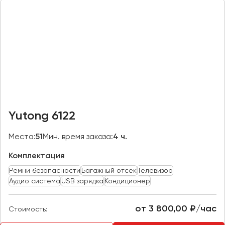
Казань
Калининград
Калуга
Кемерово
Керчь
Киров
Краснодар
Yutong 6122
Красноярск
Курган
Места:
51
Мин. время заказа:
4 ч.
Курск
Комплектация
Ремни безопасности
Багажный отсек
Телевизор
Липецк
Аудио система
USB зарядка
Кондиционер
Луганск
от 3 800,00 ₽/час
Стоимость:
Магнитогорск