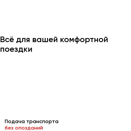
Казань
Калининград
Калуга
Всё для вашей комфортной
Кемерово
Керчь
поездки
Киров
Краснодар
Красноярск
Курган
Курск
Липецк
Луганск
Подача транспорта
Магнитогорск
без опозданий