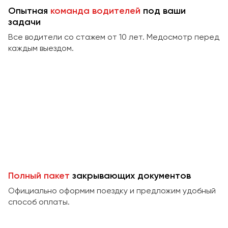
Сургут
Опытная
команда водителей
под ваши
задачи
Тверь
Все водители со стажем от 10 лет. Медосмотр перед
Тольятти
каждым выездом.
Томск
Тула
Тюмень
Улан-Удэ
Ульяновск
Уфа
Феодосия
Полный пакет
закрывающих документов
Официально оформим поездку и предложим удобный
Хабаровск
способ оплаты.
Чебоксары