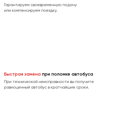
Макеевка
Гарантируем своевременную подачу
Махачкала
или компенсируем поездку.
Москва
Мурманск
Набережные Челны
Нижний Новгород
Нижний Тагил
Новокузнецк
Новороссийск
Новосибирск
Быстрая замена
при поломке автобуса
При технической неисправности вы получите
Омск
равноценный автобус в кратчайшие сроки.
Орёл
Оренбург
Пенза