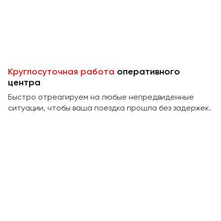
Пермь
Петрозаводск
Псков
Ростов-на-Дону
Круглосуточная работа
оперативного
Рязань
центра
Быстро отреагируем на любые непредвиденные
Самара
ситуации, чтобы ваша поездка прошла без задержек.
Санкт-Петербург
Саранск
Саратов
Севастополь
Симферополь
Смоленск
Сочи
Ставрополь