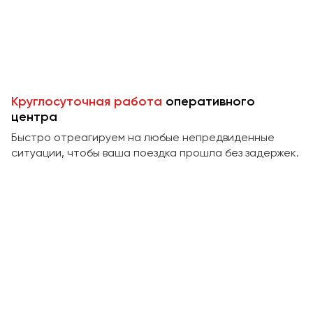
Пермь
Петрозаводск
Псков
Ростов-на-Дону
Круглосуточная работа
оперативного
Рязань
центра
Быстро отреагируем на любые непредвиденные
Самара
ситуации, чтобы ваша поездка прошла без задержек.
Санкт-Петербург
Саранск
Саратов
Севастополь
Симферополь
Смоленск
Сочи
Ставрополь