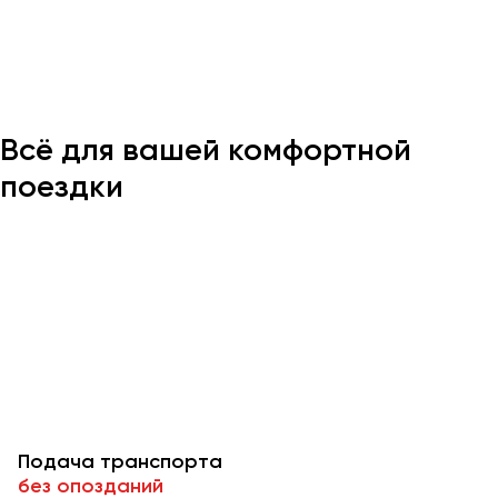
Казань
Калининград
Калуга
Всё для вашей комфортной
Кемерово
Керчь
поездки
Киров
Краснодар
Красноярск
Курган
Курск
Липецк
Луганск
Подача транспорта
Магнитогорск
без опозданий