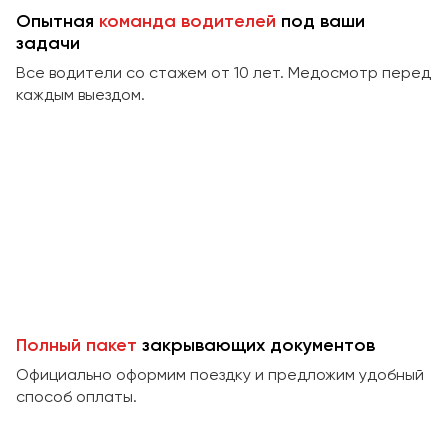
Сургут
Опытная
команда водителей
под ваши
задачи
Тверь
Все водители со стажем от 10 лет. Медосмотр перед
Тольятти
каждым выездом.
Томск
Тула
Тюмень
Улан-Удэ
Ульяновск
Уфа
Феодосия
Полный пакет
закрывающих документов
Официально оформим поездку и предложим удобный
Хабаровск
способ оплаты.
Чебоксары