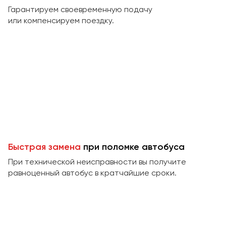
Макеевка
Гарантируем своевременную подачу
Махачкала
или компенсируем поездку.
Москва
Мурманск
Набережные Челны
Нижний Новгород
Нижний Тагил
Новокузнецк
Новороссийск
Новосибирск
Быстрая замена
при поломке автобуса
При технической неисправности вы получите
Омск
равноценный автобус в кратчайшие сроки.
Орёл
Оренбург
Пенза