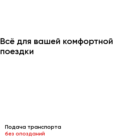
Казань
Калининград
Калуга
Всё для вашей комфортной
Кемерово
Керчь
поездки
Киров
Краснодар
Красноярск
Курган
Курск
Липецк
Луганск
Подача транспорта
Магнитогорск
без опозданий