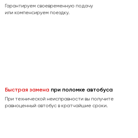
Макеевка
Гарантируем своевременную подачу
Махачкала
или компенсируем поездку.
Москва
Мурманск
Набережные Челны
Нижний Новгород
Нижний Тагил
Новокузнецк
Новороссийск
Новосибирск
Быстрая замена
при поломке автобуса
При технической неисправности вы получите
Омск
равноценный автобус в кратчайшие сроки.
Орёл
Оренбург
Пенза