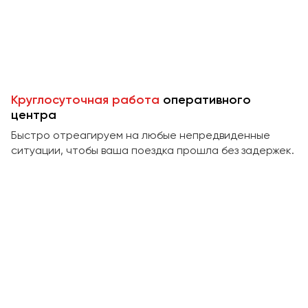
Пермь
Петрозаводск
Псков
Ростов-на-Дону
Круглосуточная работа
оперативного
Рязань
центра
Быстро отреагируем на любые непредвиденные
Самара
ситуации, чтобы ваша поездка прошла без задержек.
Санкт-Петербург
Саранск
Саратов
Севастополь
Симферополь
Смоленск
Сочи
Ставрополь