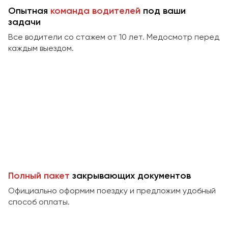
Сургут
Опытная
команда водителей
под ваши
задачи
Тверь
Все водители со стажем от 10 лет. Медосмотр перед
Тольятти
каждым выездом.
Томск
Тула
Тюмень
Улан-Удэ
Ульяновск
Уфа
Феодосия
Полный пакет
закрывающих документов
Официально оформим поездку и предложим удобный
Хабаровск
способ оплаты.
Чебоксары